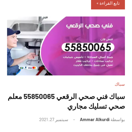
تابع القراءة
سباك
سباك فني صحي الرقعي 55850065 معلم
صحي تسليك مجاري
بواسطة
Ammar Alkurdi
سبتمبر 27, 2021
لا
توجد