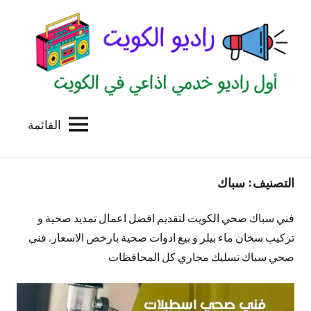
لتجاوز
لى
لمحتوى
القائمة
راديو
اول
منصة
الكويت
اذاعية
التصنيف:
سباك
للاعلانات
الخدمية
بالكويت
فني سباك صحي الكويت لتقديم افضل اعمال تمديد صحية و
تركيب سخان ماء بيلر و بيع ادوات صحية بارخص الاسعار, فني
صحي سباك تسليك مجاري كل المحافظات