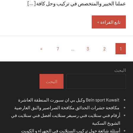
عملنا الخبير والمتخصص في تركيب وحل كافة […]
تابع القراءة
تعدد
المقالات
»
7
…
3
2
1
التالية
صفحات
المقالات
البحث
البحث
Bein sport Kuwait وكيل بي ان سبورت المنطقة العاشرة
مكافحة حشرات الحدائق مكافحة الصراصير والبق العارضية
أرقام فني ستلايت فني رسيفر ستلايت أفضل فني ستلايت في
الشويخ السكنية
أسئلة شائعة حول تركيب الستلايت في الجهراء و الكويت