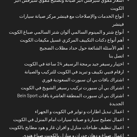
أسعار مقوي سيرفس البر صيانة وتصليح مقوي سيرفس البر
الكويت
أنواع الخدمات والإصلاحات مع فينشر مركز صيانة سيارات
فينشر
أنواع شتر و المينوم السالمي ألوان شتر السالمي صباغ الكويت
أهم أنواع دكتات التكييف المركزي غسيل مكيفات الكويت
أهم الأسئلة الشائعة حول حداد مظلات الضجيج
اتصل بنا
اختِيار رسيفر جيد برمجة الرسيفر 24 ساعة في الكويت
ارقام فنيي تكييف و تبريد في الكويت للتركيب والصيانة
اشتراك باقات بي ان سبورت السعودية فوري
اشتراك بي أن سبورت تركيب رسيفر الشويخ في الكويت
اشتراك بي ان سبورت المنطقة العاشرة باقات Bein Sport
الجديدة
اعمال تبديل اطارات و تواير في الكويت و الجهراء
اعمال تصليح سيارة و صيانة سيارات امام المنزل في الكويت
اعمال تنظيف طباخات منازل و افران غاز و هود مطابخ بالكويت
اعمال صباغ و دهان جدران و منازل بالكويت صباغ هندي