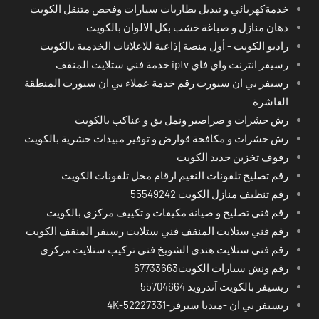
خدمةكهربائي و تبديل بطاريات سيارات وفحص متنقل الكويت
دهان منازل و صباغة خشب بكل الالوان بالكويت
راديو الكويت - أول منصة إذاعية للاعلانات الخدمية بالكويت
رسيفر انترنت واي فاي iptv خدمة فني ستلايت المنقف
رسيفر بي ان سبورت رقم خدمة عملاء بي ان سبورت المنطقة
العاشرة
رش حشرات و صراصير ونمل بق و عناكب بالكويت
رش حشرات و مكافحة قوارض و توفير مبيدات حشرية بالكويت
رفوف تخزين حديد الكويت
رقم تصليح تلفونات النعيم ارقام محل تلفونات الكويت
رقم تنظيف منازل الكويت 55549242
رقم فني تصليح و صيانة مكيفات و تكييف مركزي بالكويت
رقم فني ستلايت المنقف فني ستلايت رسيفر المنقف الكويت
رقم فني ستلايت هندي الشويخ فني تركيب ستلايت مركزي
رقم ونش سيارات الكويت67733663
ريسيفر بالكويت آندرويد 55704664
ريسيفر بي ان -ميديا سيرفر-4K-52227331