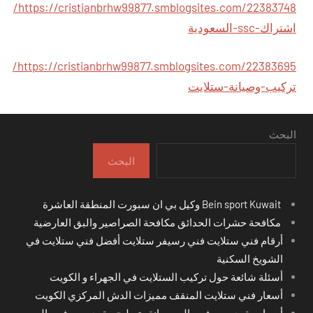
https://cristianbrhw99877.smblogsites.com/22383748/
اشتراك-ssc-السعودية
https://cristianbrhw99877.smblogsites.com/22383695/
تركيب-وصيانة-ستلايت
البحث
البحث
Bein sport Kuwait وكيل بي ان سبورت المنطقة العاشرة
مكافحة حشرات الحدائق مكافحة الصراصير والبق العارضية
أرقام فني ستلايت فني رسيفر ستلايت أفضل فني ستلايت في
الشويخ السكنية
أسئلة شائعة حول تركيب الستلايت في الجهراء و الكويت
أسعار فني ستلايت المنقف مميزات الدش المركزي الكويت