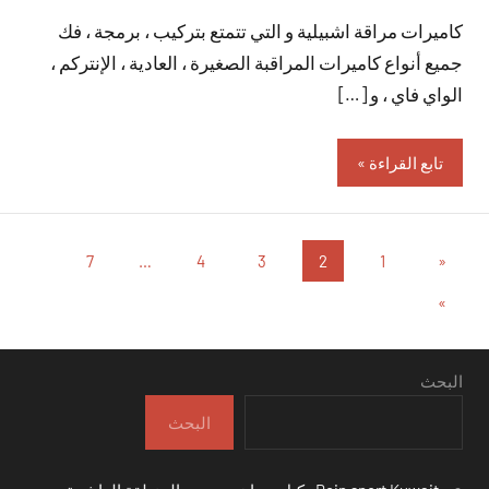
توجد
كاميرات مراقة اشبيلية و التي تتمتع بتركيب ، برمجة ، فك
تعليقات
جميع أنواع كاميرات المراقبة الصغيرة ، العادية ، الإنتركم ،
الواي فاي ، و […]
تابع القراءة
تعدد
المقالات
7
…
4
3
2
1
«
السابقة
صفحات
المقالات
»
التالية
المقالات
البحث
البحث