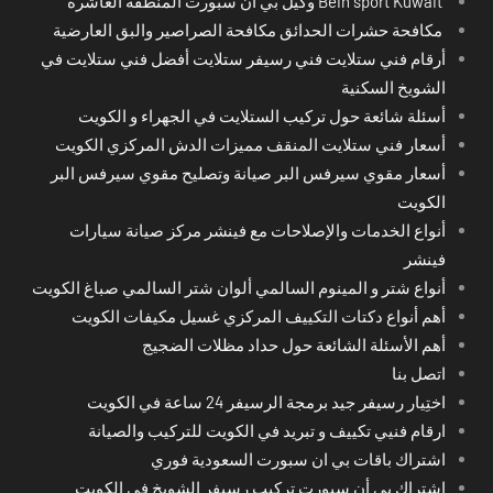
Bein sport Kuwait وكيل بي ان سبورت المنطقة العاشرة
مكافحة حشرات الحدائق مكافحة الصراصير والبق العارضية
أرقام فني ستلايت فني رسيفر ستلايت أفضل فني ستلايت في
الشويخ السكنية
أسئلة شائعة حول تركيب الستلايت في الجهراء و الكويت
أسعار فني ستلايت المنقف مميزات الدش المركزي الكويت
أسعار مقوي سيرفس البر صيانة وتصليح مقوي سيرفس البر
الكويت
أنواع الخدمات والإصلاحات مع فينشر مركز صيانة سيارات
فينشر
أنواع شتر و المينوم السالمي ألوان شتر السالمي صباغ الكويت
أهم أنواع دكتات التكييف المركزي غسيل مكيفات الكويت
أهم الأسئلة الشائعة حول حداد مظلات الضجيج
اتصل بنا
اختِيار رسيفر جيد برمجة الرسيفر 24 ساعة في الكويت
ارقام فنيي تكييف و تبريد في الكويت للتركيب والصيانة
اشتراك باقات بي ان سبورت السعودية فوري
اشتراك بي أن سبورت تركيب رسيفر الشويخ في الكويت