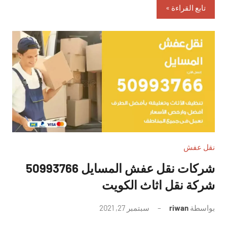
تابع القراءة
نقل عفش
شركات نقل عفش المسايل 50993766
شركة نقل اثاث الكويت
بواسطة
riwan
سبتمبر 27, 2021
لا
توجد