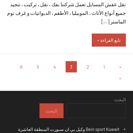
نقل عفش المسايل تعمل شركتنا بفك ، نقل ، تركيب ، تنجيد
تعليقات
جميع أنواع الأثاث ، الموبيليا ، الأطقم ، الديوانيات و غرف نوم
الماستر […]
تابع القراءة
تعدد
المقالات
6
5
4
3
2
1
«
السابقة
صفحات
المقالات
»
التالية
المقالات
البحث
البحث
Bein sport Kuwait وكيل بي ان سبورت المنطقة العاشرة