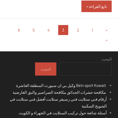
تابع القراءة
تعدد
المقالات
6
5
4
3
2
1
«
السابقة
صفحات
المقالات
»
التالية
المقالات
البحث
البحث
Bein sport Kuwait وكيل بي ان سبورت المنطقة العاشرة
مكافحة حشرات الحدائق مكافحة الصراصير والبق العارضية
أرقام فني ستلايت فني رسيفر ستلايت أفضل فني ستلايت في
الشويخ السكنية
أسئلة شائعة حول تركيب الستلايت في الجهراء و الكويت