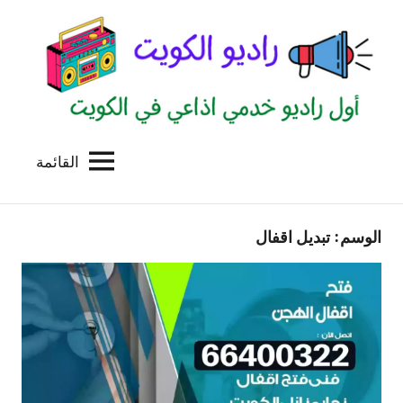
لتجاوز
لى
لمحتوى
القائمة
راديو
اول
منصة
الكويت
اذاعية
الوسم:
تبديل اقفال
للاعلانات
الخدمية
بالكويت