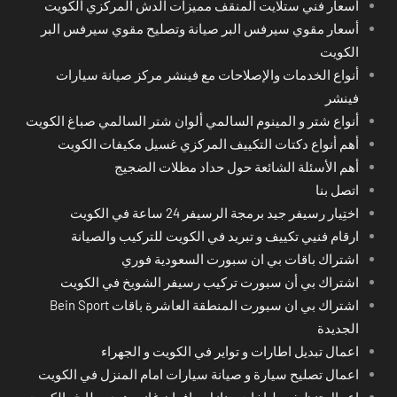
أسعار فني ستلايت المنقف مميزات الدش المركزي الكويت
أسعار مقوي سيرفس البر صيانة وتصليح مقوي سيرفس البر
الكويت
أنواع الخدمات والإصلاحات مع فينشر مركز صيانة سيارات
فينشر
أنواع شتر و المينوم السالمي ألوان شتر السالمي صباغ الكويت
أهم أنواع دكتات التكييف المركزي غسيل مكيفات الكويت
أهم الأسئلة الشائعة حول حداد مظلات الضجيج
اتصل بنا
اختِيار رسيفر جيد برمجة الرسيفر 24 ساعة في الكويت
ارقام فنيي تكييف و تبريد في الكويت للتركيب والصيانة
اشتراك باقات بي ان سبورت السعودية فوري
اشتراك بي أن سبورت تركيب رسيفر الشويخ في الكويت
اشتراك بي ان سبورت المنطقة العاشرة باقات Bein Sport
الجديدة
اعمال تبديل اطارات و تواير في الكويت و الجهراء
اعمال تصليح سيارة و صيانة سيارات امام المنزل في الكويت
اعمال تنظيف طباخات منازل و افران غاز و هود مطابخ بالكويت