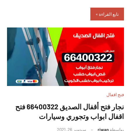
تابع القراءة
فتح اقفال
نجار فتح أقفال الصديق 66400322 فتح
اقفال ابواب وتجوري وسيارات
بواسطة
riwan
سبتمبر 26, 2021
لا