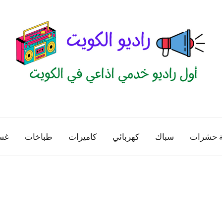
راديو
اول
منصة
الكويت
اذاعية
ة حشرات
سباك
كهربائي
كاميرات
طباخات
غس
للاعلانات
الخدمية
بالكويت