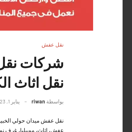
نقل عفش
نقل اثاث ال
بواسطة
riwan
يناير 1, 2023
نقل عفش ميدان حولي الخبير 
عفش، اثاث، موبيليا، غرف نو