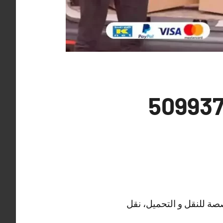
 عفش ميدان حولي 50993766
صة للنقل و التحميل، نقل