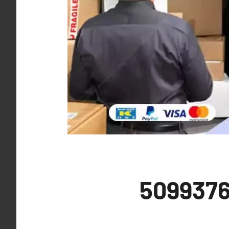
نقل عفش سعد العبدالله 50993766