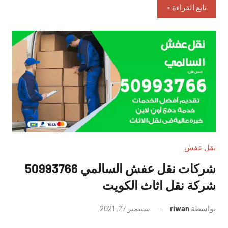
تابع القراءة
نقل عفش
شركات نقل عفش السالمي 50993766
شركة نقل اثاث الكويت
بواسطة
riwan
سبتمبر 27, 2021
لا
توجد