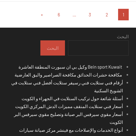
تعدد
المقالات
»
6
…
3
2
1
التالية
صفحات
المقالات
البحث
البحث
Bein sport Kuwait وكيل بي ان سبورت المنطقة العاشرة
مكافحة حشرات الحدائق مكافحة الصراصير والبق العارضية
أرقام فني ستلايت فني رسيفر ستلايت أفضل فني ستلايت في
الشويخ السكنية
أسئلة شائعة حول تركيب الستلايت في الجهراء و الكويت
أسعار فني ستلايت المنقف مميزات الدش المركزي الكويت
أسعار مقوي سيرفس البر صيانة وتصليح مقوي سيرفس البر
الكويت
أنواع الخدمات والإصلاحات مع فينشر مركز صيانة سيارات