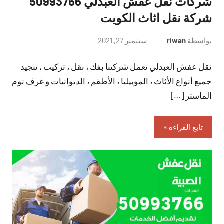
شركات نقل عفش العبدلي 50993766
شركة نقل اثاث الكويت
بواسطة
riwan
سبتمبر 27, 2021
لا
توجد
نقل عفش العبدلي تعمل شركتنا بفك ، نقل ، تركيب ، تنجيد
تعليقات
جميع أنواع الأثاث ، الموبيليا ، الأطقم ، الديوانيات و غرف نوم
الماستر […]
تابع القراءة