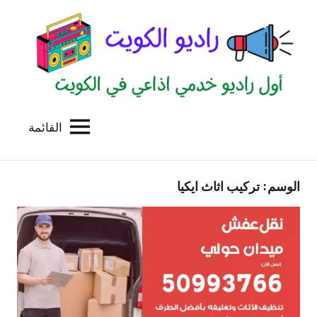
لتجاوز
لى
لمحتوى
القائمة
راديو
اول
منصة
الكويت
اذاعية
الوسم:
تركيب اثاث ايكيا
للاعلانات
الخدمية
بالكويت