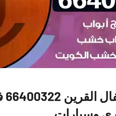
نجار 
ري وسيارات