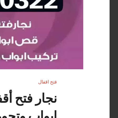
فتح اقفال
ابواب وتجو