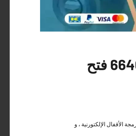
نجار فتح أقفال صباح الناصر 66400322 فتح
ة الأقفال الإلكتورنية ، و