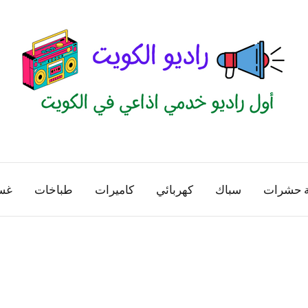
راديو
اول
منصة
الكويت
اذاعية
ة حشرات
سباك
كهربائي
كاميرات
طباخات
غس
للاعلانات
الخدمية
بالكويت