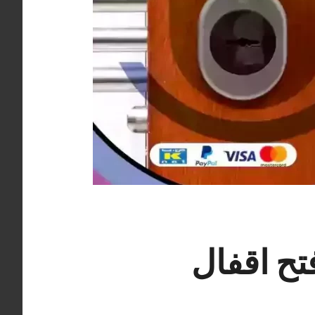
فتح أقفال القرين 66400322 فتح اقفال