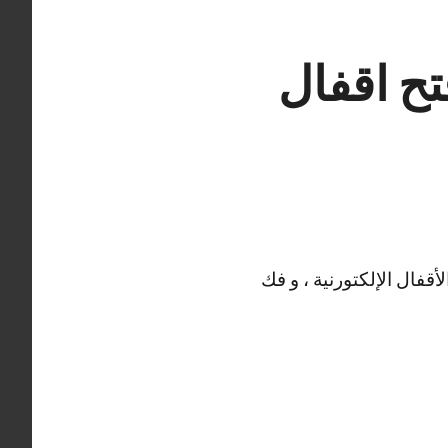
تح أقفال الواحة 66400322 فتح اقفال
قفال الإلكتورنية ، و فك