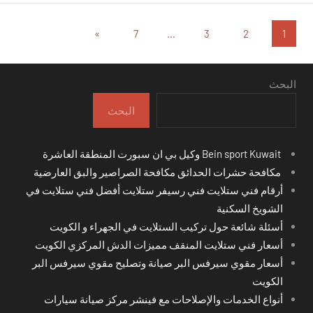
تعدد
المقالات
»
7
…
3
2
1
التالية
صفحات
المقالات
البحث
البحث
Bein sport Kuwait وكيل بي ان سبورت المنطقة العاشرة
مكافحة حشرات الحدائق مكافحة الصراصير والبق العارضية
أرقام فني ستلايت فني رسيفر ستلايت أفضل فني ستلايت في
الشويخ السكنية
أسئلة شائعة حول تركيب الستلايت في الجهراء و الكويت
أسعار فني ستلايت المنقف مميزات الدش المركزي الكويت
أسعار مقوي سيرفس البر صيانة وتصليح مقوي سيرفس البر
الكويت
أنواع الخدمات والإصلاحات مع فينشر مركز صيانة سيارات