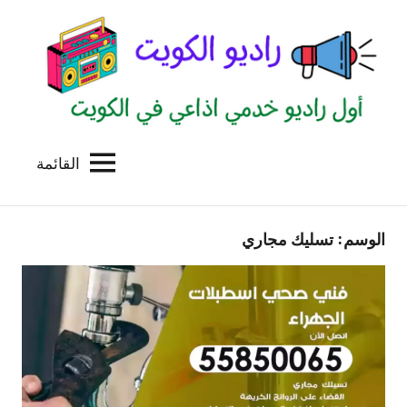
لتجاوز
لى
لمحتوى
القائمة
راديو
اول
منصة
الكويت
اذاعية
الوسم:
تسليك مجاري
للاعلانات
الخدمية
بالكويت