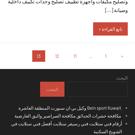
وتصليح مكيفات وأجهزة تطييف تصليح وحدات تكييف داخلية
وصيانة […]
تابع القراءة
تعدد
المقالات
13
12
11
…
1
«
السابقة
صفحات
المقالات
البحث
البحث
Bein sport Kuwait وكيل بي ان سبورت المنطقة العاشرة
مكافحة حشرات الحدائق مكافحة الصراصير والبق العارضية
أرقام فني ستلايت فني رسيفر ستلايت أفضل فني ستلايت في
الشويخ السكنية