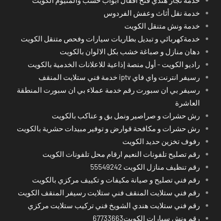
خدمة نقل أثاث وعفش الفردوس
خدمة ونش متنقل الكويت
خدمةكهربائي و تبديل بطاريات سيارات وفحص متنقل الكويت
دهان منازل و صباغة خشب بكل الالوان بالكويت
راديو الكويت - أول منصة إذاعية للاعلانات الخدمية بالكويت
رسيفر انترنت واي فاي iptv خدمة فني ستلايت المنقف
رسيفر بي ان سبورت رقم خدمة عملاء بي ان سبورت المنطقة
العاشرة
رش حشرات و صراصير ونمل بق و عناكب بالكويت
رش حشرات و مكافحة قوارض و توفير مبيدات حشرية بالكويت
رفوف تخزين حديد الكويت
رقم تصليح تلفونات النعيم ارقام محل تلفونات الكويت
رقم تنظيف منازل الكويت 55549242
رقم فني تصليح و صيانة مكيفات و تكييف مركزي بالكويت
رقم فني ستلايت المنقف فني ستلايت رسيفر المنقف الكويت
رقم فني ستلايت هندي الشويخ فني تركيب ستلايت مركزي
رقم ونش سيارات الكويت67733663