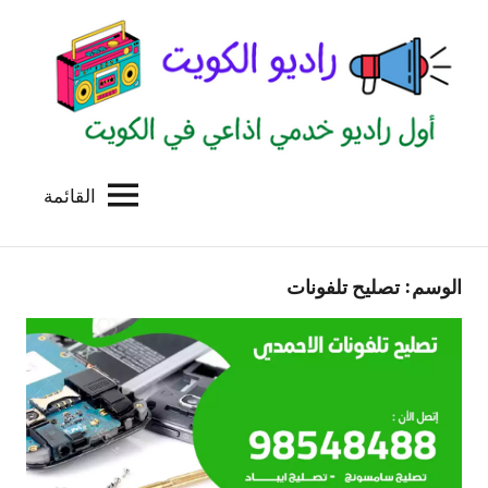
لتجاوز
لى
لمحتوى
القائمة
راديو
اول
منصة
الكويت
اذاعية
الوسم:
تصليح تلفونات
للاعلانات
الخدمية
بالكويت