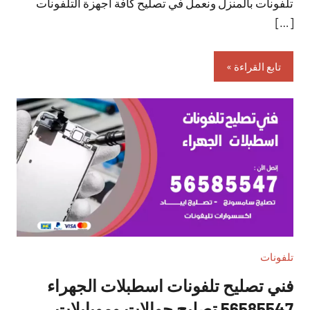
تلفونات بالمنزل ونعمل في تصليح كافة أجهزة التلفونات
[…]
تابع القراءة
تلفونات
فني تصليح تلفونات اسطبلات الجهراء
56585547 تصليح جوالات وموبايلات