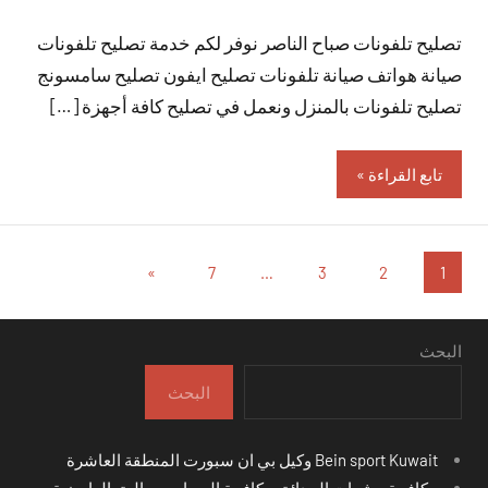
توجد
تصليح تلفونات صباح الناصر نوفر لكم خدمة تصليح تلفونات
تعليقات
صيانة هواتف صيانة تلفونات تصليح ايفون تصليح سامسونج
تصليح تلفونات بالمنزل ونعمل في تصليح كافة أجهزة […]
تابع القراءة
تعدد
المقالات
»
7
…
3
2
1
التالية
صفحات
المقالات
البحث
البحث
Bein sport Kuwait وكيل بي ان سبورت المنطقة العاشرة
مكافحة حشرات الحدائق مكافحة الصراصير والبق العارضية