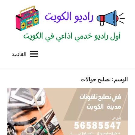
لتجاوز
لى
لمحتوى
القائمة
راديو
اول
منصة
الكويت
اذاعية
الوسم:
تصليح جوالات
للاعلانات
الخدمية
بالكويت