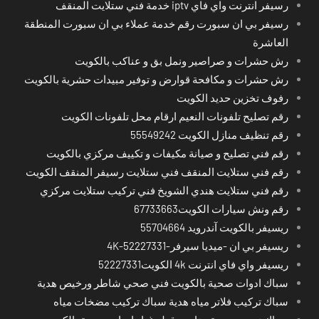
رسيفر انترنت واي فاي iptv خدمة فني ستلايت المنقف
رسيفر بي ان سبورت رقم خدمة عملاء بي ان سبورت المنطقة
العاشرة
رش حشرات و صراصير ونمل بق و عناكب بالكويت
رش حشرات و مكافحة قوارض و توفير مبيدات حشرية بالكويت
رفوف تخزين حديد الكويت
رقم تصليح تلفونات النعيم ارقام محل تلفونات الكويت
رقم تنظيف منازل الكويت 55549242
رقم فني تصليح و صيانة مكيفات و تكييف مركزي بالكويت
رقم فني ستلايت المنقف فني ستلايت رسيفر المنقف الكويت
رقم فني ستلايت هندي الشويخ فني تركيب ستلايت مركزي
رقم ونش سيارات الكويت67733663
ريسيفر بالكويت آندرويد 55704664
ريسيفر بي ان -ميديا سيرفر-4K-52227331
ريسيفر واي فاي انترنت 4k الكويت52227331
سباك ادوات صحية بالكويت فني صحي شاطر ورخيص هدية
سباك تركيب فلاتر مياه هدية سباك تركيب مضخات مياه