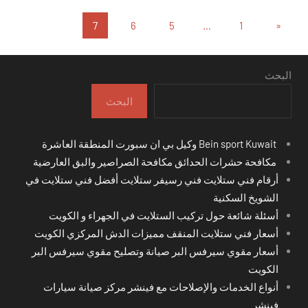
تعدد
المقالات
7
6
5
…
1
«
السابقة
صفحات
المقالات
البحث
البحث
Bein sport Kuwait وكيل بي ان سبورت المنطقة العاشرة
مكافحة حشرات الحدائق مكافحة الصراصير والبق العارضية
أرقام فني ستلايت فني رسيفر ستلايت أفضل فني ستلايت في
الشويخ السكنية
أسئلة شائعة حول تركيب الستلايت في الجهراء و الكويت
أسعار فني ستلايت المنقف مميزات الدش المركزي الكويت
أسعار مقوي سيرفس البر صيانة وتصليح مقوي سيرفس البر
الكويت
أنواع الخدمات والإصلاحات مع فينشر مركز صيانة سيارات
فينشر