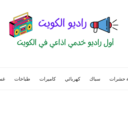
راديو
اول
منصة
الكويت
اذاعية
ة حشرات
سباك
كهربائي
كاميرات
طباخات
غس
للاعلانات
الخدمية
بالكويت