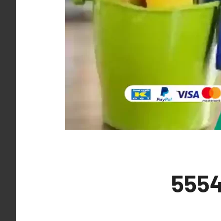
 الهجن 55549242