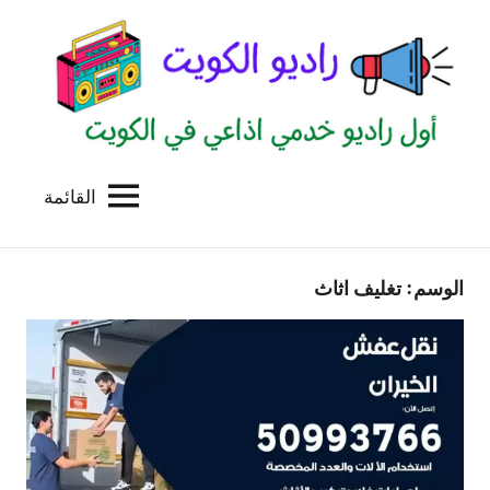
لتجاوز
لى
لمحتوى
القائمة
راديو
اول
منصة
الكويت
اذاعية
الوسم:
تغليف اثاث
للاعلانات
الخدمية
بالكويت