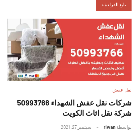
تابع القراءة
نقل عفش
شركات نقل عفش الشهداء 50993766
شركة نقل اثاث الكويت
بواسطة
riwan
سبتمبر 27, 2021
لا
توجد