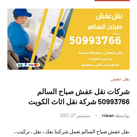
نقل عفش
شركات نقل عفش صباح السالم
50993766 شركة نقل اثاث الكويت
بواسطة
riwan
سبتمبر 27, 2021
لا
توجد
نقل عفش صباح السالم تعمل شركتنا بفك ، نقل ، تركيب ،
تعليقات