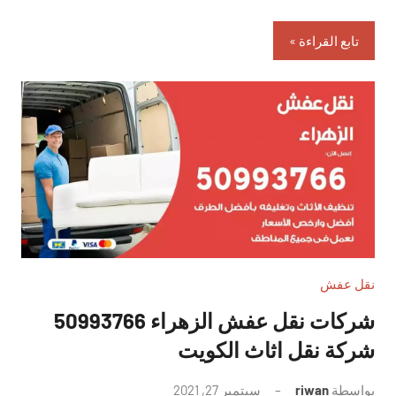
تابع القراءة
نقل عفش
شركات نقل عفش الزهراء 50993766
شركة نقل اثاث الكويت
بواسطة
riwan
سبتمبر 27, 2021
لا