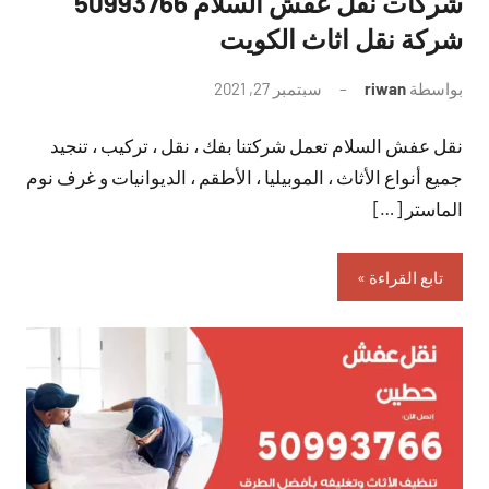
شركات نقل عفش السلام 50993766
شركة نقل اثاث الكويت
بواسطة
riwan
سبتمبر 27, 2021
لا
توجد
نقل عفش السلام تعمل شركتنا بفك ، نقل ، تركيب ، تنجيد
تعليقات
جميع أنواع الأثاث ، الموبيليا ، الأطقم ، الديوانيات و غرف نوم
الماستر […]
تابع القراءة