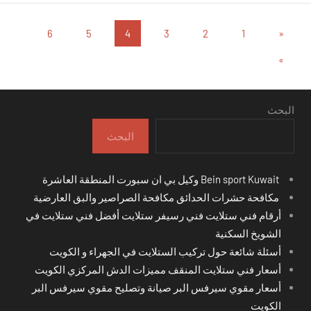
تعدد
المقالات
6
5
4
3
2
1
«
السابقة
صفحات
المقالات
»
التالية
المقالات
البحث
البحث
Bein sport Kuwait وكيل بي ان سبورت المنطقة العاشرة
مكافحة حشرات الحدائق مكافحة الصراصير والبق العارضية
أرقام فني ستلايت فني رسيفر ستلايت أفضل فني ستلايت في
الشويخ السكنية
أسئلة شائعة حول تركيب الستلايت في الجهراء و الكويت
أسعار فني ستلايت المنقف مميزات الدش المركزي الكويت
أسعار مقوي سيرفس البر صيانة وتصليح مقوي سيرفس البر
الكويت