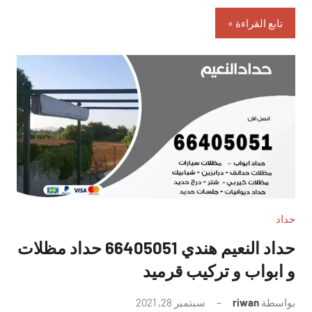
تابع القراءة
حداد
حداد النعيم هندي 66405051 حداد مظلات
و ابواب و تركيب قرميد
بواسطة
riwan
سبتمبر 28, 2021
لا