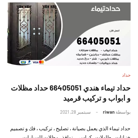
حداد
حداد تيماء هندي 66405051 حداد مظلات
و ابواب و تركيب قرميد
بواسطة
riwan
سبتمبر 28, 2021
لا
توجد
حداد تيماء الذي يعمل بصيانة ، تصليح ، تركيب ، فك و تصميم
تعليقات
خزانات ، طاولات ، كراسي ، نوافذ ، مظلات للسيارات ،