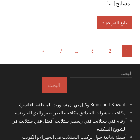
، مسابح […]
تابع القراءة
تعدد
المقالات
»
7
…
3
2
1
التالية
صفحات
المقالات
البحث
البحث
Bein sport Kuwait وكيل بي ان سبورت المنطقة العاشرة
مكافحة حشرات الحدائق مكافحة الصراصير والبق العارضية
أرقام فني ستلايت فني رسيفر ستلايت أفضل فني ستلايت في
الشويخ السكنية
أسئلة شائعة حول تركيب الستلايت في الجهراء و الكويت