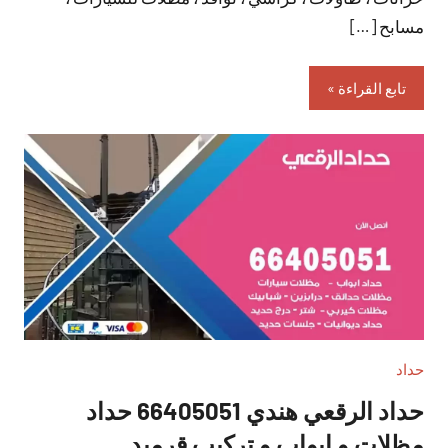
مسابح […]
تابع القراءة
حداد
حداد الرقعي هندي 66405051 حداد
مظلات و ابواب و تركيب قرميد