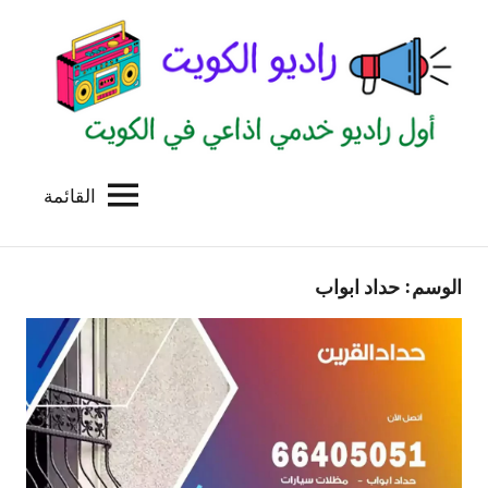
لتجاوز
لى
لمحتوى
القائمة
راديو
اول
منصة
الكويت
اذاعية
الوسم:
حداد ابواب
للاعلانات
الخدمية
بالكويت