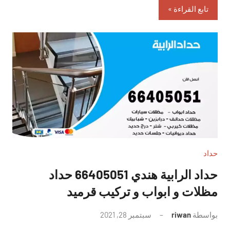
تابع القراءة
حداد
حداد الرابية هندي 66405051 حداد
مظلات و ابواب و تركيب قرميد
بواسطة
riwan
سبتمبر 28, 2021
لا
توجد