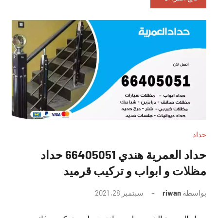
حداد
حداد العمرية هندي 66405051 حداد
مظلات و ابواب و تركيب قرميد
بواسطة
riwan
سبتمبر 28, 2021
لا
توجد