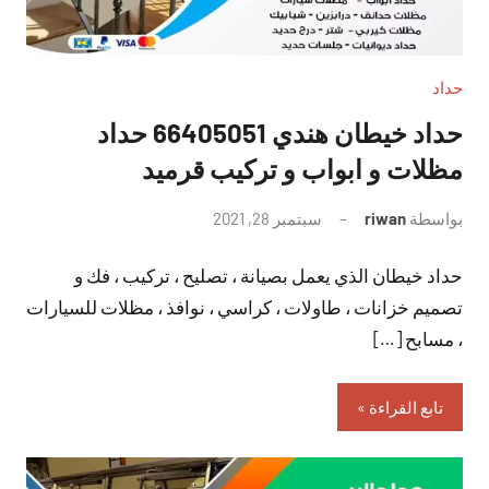
حداد
حداد خيطان هندي 66405051 حداد
مظلات و ابواب و تركيب قرميد
بواسطة
riwan
سبتمبر 28, 2021
لا
توجد
حداد خيطان الذي يعمل بصيانة ، تصليح ، تركيب ، فك و
تعليقات
تصميم خزانات ، طاولات ، كراسي ، نوافذ ، مظلات للسيارات
، مسابح […]
تابع القراءة