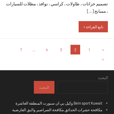
تصميم خزانات ، طاولات ، كراسي ، نوافذ ، مظلات للسيارات
، مسابح […]
تابع القراءة
تعدد
المقالات
7
…
4
3
2
1
«
السابقة
صفحات
المقالات
»
التالية
المقالات
البحث
البحث
Bein sport Kuwait وكيل بي ان سبورت المنطقة العاشرة
مكافحة حشرات الحدائق مكافحة الصراصير والبق العارضية