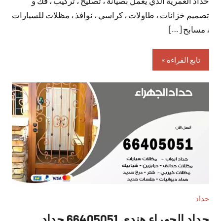
حداد العمرية الذي يعمل بصيانة ، تصليح ، تركيب ، فك و
تعليقات
تصميم خزانات ، طاولات ، كراسي ، نوافذ ، مظلات للسيارات
، مسابح […]
تابع القراءة
حداد
حداد الجهراء هندي 66405051 حداد