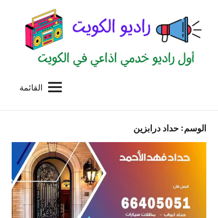
لتجاوز
لى
لمحتوى
القائمة
راديو
اول
منصة
الكويت
اذاعية
الوسم:
حداد درابزين
للاعلانات
الخدمية
بالكويت