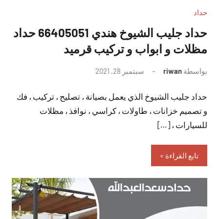
حداد
حداد جليب الشيوخ هندي 66405051 حداد
مظلات و ابواب و تركيب قرميد
بواسطة
riwan
سبتمبر 28, 2021
لا
توجد
حداد جليب الشيوخ الذي يعمل بصيانة ، تصليح ، تركيب ، فك
تعليقات
و تصميم خزانات ، طاولات ، كراسي ، نوافذ ، مظلات
للسيارات ، […]
تابع القراءة