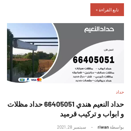
تابع القراءة
حداد
حداد النعيم هندي 66405051 حداد مظلات
و ابواب و تركيب قرميد
بواسطة
riwan
سبتمبر 28, 2021
لا