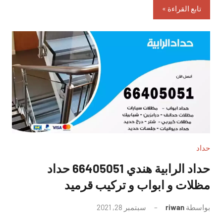
تابع القراءة
حداد
حداد الرابية هندي 66405051 حداد
مظلات و ابواب و تركيب قرميد
بواسطة
riwan
سبتمبر 28, 2021
لا
توجد