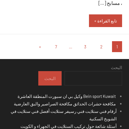
، مسابح […]
تابع القراءة
تعدد
المقالات
»
7
…
3
2
1
التالية
صفحات
المقالات
البحث
البحث
Bein sport Kuwait وكيل بي ان سبورت المنطقة العاشرة
مكافحة حشرات الحدائق مكافحة الصراصير والبق العارضية
أرقام فني ستلايت فني رسيفر ستلايت أفضل فني ستلايت في
الشويخ السكنية
أسئلة شائعة حول تركيب الستلايت في الجهراء و الكويت