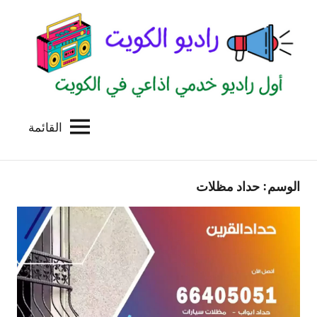
لتجاوز
لى
لمحتوى
القائمة
راديو
اول
منصة
الكويت
اذاعية
الوسم:
حداد مظلات
للاعلانات
الخدمية
بالكويت