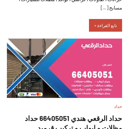
مسابح […]
تابع القراءة
حداد
حداد الرقعي هندي 66405051 حداد
مظلات و ابواب و تركيب قرميد