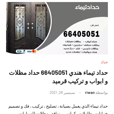
حداد
حداد تيماء هندي 66405051 حداد مظلات
و ابواب و تركيب قرميد
بواسطة
riwan
سبتمبر 28, 2021
لا
توجد
حداد تيماء الذي يعمل بصيانة ، تصليح ، تركيب ، فك و تصميم
تعليقات
خزانات ، طاولات ، كراسي ، نوافذ ، مظلات للسيارات ،