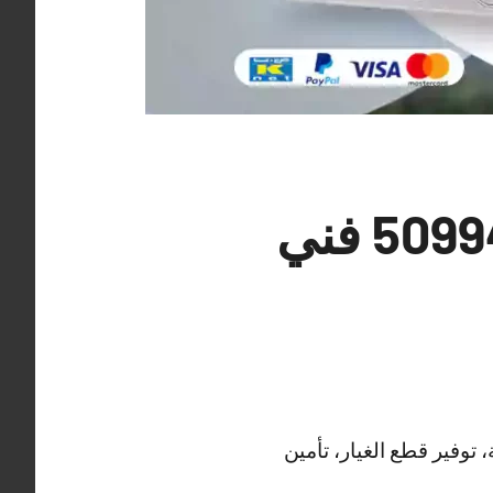
فني ستلايت الشويخ الصناعية 50994997 فني
وفير قطع الغيار، تأمين