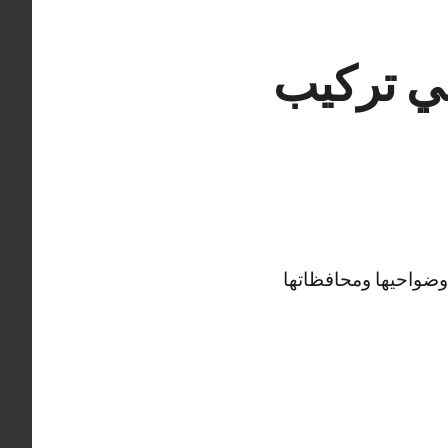
يت القيروان 50994997 فني تركيب
 وضواحيها ومحافظاتها