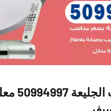
فني ستلايت ا
يفر