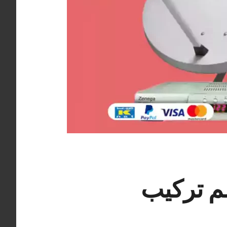
لجليعة 50994997 معلم تركيب