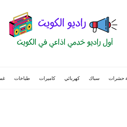
راديو
اول
منصة
الكويت
اذاعية
ة حشرات
سباك
كهربائي
كاميرات
طباخات
غس
للاعلانات
الخدمية
بالكويت