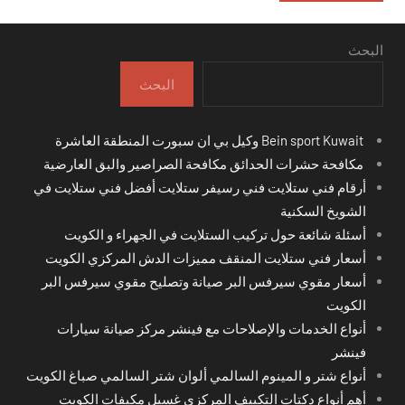
البحث
البحث
Bein sport Kuwait وكيل بي ان سبورت المنطقة العاشرة
مكافحة حشرات الحدائق مكافحة الصراصير والبق العارضية
أرقام فني ستلايت فني رسيفر ستلايت أفضل فني ستلايت في
الشويخ السكنية
أسئلة شائعة حول تركيب الستلايت في الجهراء و الكويت
أسعار فني ستلايت المنقف مميزات الدش المركزي الكويت
أسعار مقوي سيرفس البر صيانة وتصليح مقوي سيرفس البر
الكويت
أنواع الخدمات والإصلاحات مع فينشر مركز صيانة سيارات
فينشر
أنواع شتر و المينوم السالمي ألوان شتر السالمي صباغ الكويت
أهم أنواع دكتات التكييف المركزي غسيل مكيفات الكويت