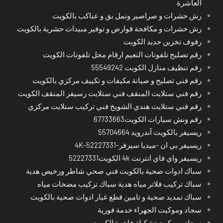
العاشرة
رش حشرات و صراصير ونمل بق و عناكب بالكويت
رش حشرات و مكافحة قوارض و توفير مبيدات حشرية بالكويت
رفوف تخزين حديد الكويت
رقم تصليح تلفونات النعيم ارقام محل تلفونات الكويت
رقم تنظيف منازل الكويت 55549242
رقم فني تصليح و صيانة مكيفات و تكييف مركزي بالكويت
رقم فني ستلايت المنقف فني ستلايت رسيفر المنقف الكويت
رقم فني ستلايت هندي الشويخ فني تركيب ستلايت مركزي
رقم ونش سيارات الكويت67733663
ريسيفر بالكويت آندرويد 55704664
ريسيفر بي ان -ميديا سيرفر-4K-52227331
ريسيفر واي فاي انترنت 4k الكويت52227331
سباك ادوات صحية بالكويت فني صحي شاطر ورخيص هدية
سباك تركيب فلاتر مياه هدية سباك تركيب مضخات مياه
سباك تمديد صحية و تامين قطع غيار ادوات صحية بالكويت
سجاد وموكيت الجهراء خدمة فورية
سجاد وموكيت تشكيلة فاخرة الكويت