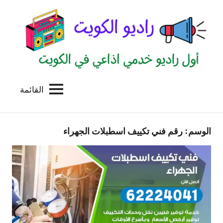
لتجاوز
لى
لمحتوى
القائمة
راديو
اول
منصة
الكويت
اذاعية
الوسم:
رقم فني تكييف اسطبلات الجهراء
للاعلانات
الخدمية
بالكويت