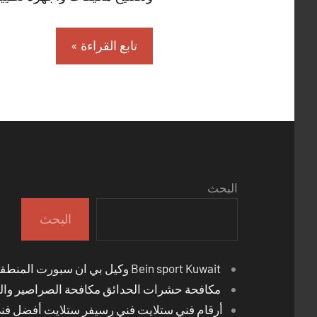
تابع القراءة
البحث
البحث
Bein sport Kuwait وكيل بي ان سبورت المنطقة العاشرة
مكافحة حشرات الحدائق مكافحة الصراصير والب
أرقام فني ستلايت فني رسيفر ستلايت أفضل فن