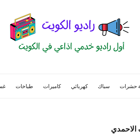
راديو
اول
منصة
الكويت
اذاعية
ة حشرات
سباك
كهربائي
كاميرات
طباخات
غس
للاعلانات
الخدمية
بالكويت
 الاحمدي