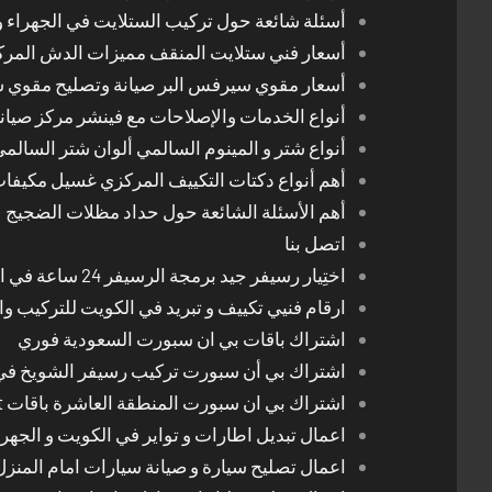
أسئلة شائعة حول تركيب الستلايت في الجهراء و
أسعار فني ستلايت المنقف مميزات الدش المر
أسعار مقوي سيرفس البر صيانة وتصليح مقوي 
أنواع الخدمات والإصلاحات مع فينشر مركز صيان
أنواع شتر و المينوم السالمي ألوان شتر السالم
أهم أنواع دكتات التكييف المركزي غسيل مكيفا
أهم الأسئلة الشائعة حول حداد مظلات الضجيج
اتصل بنا
اختِيار رسيفر جيد برمجة الرسيفر 24 ساعة في الكويت
ارقام فنيي تكييف و تبريد في الكويت للتركيب وا
اشتراك باقات بي ان سبورت السعودية فوري
اشتراك بي أن سبورت تركيب رسيفر الشويخ في
اشتراك بي ان سبورت المنطقة العاشرة باقات Bein Sport الجديدة
اعمال تبديل اطارات و تواير في الكويت و الجهرا
اعمال تصليح سيارة و صيانة سيارات امام المنز