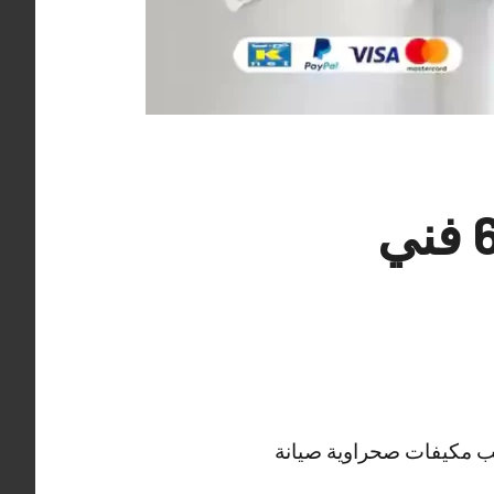
رقم فني تكييف الاحمدي 62224041 فني
يب مكيفات صحراوية صيانة