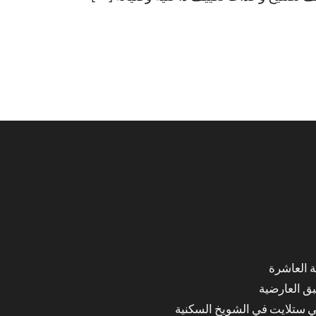
ق العارضية
ي ستلايت في الشويخ السكنية