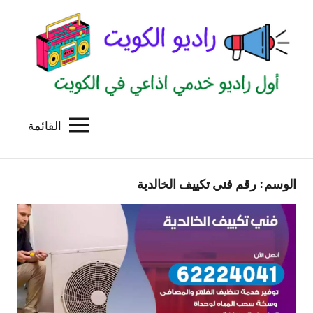
لتجاوز
لى
لمحتوى
القائمة
راديو
اول
منصة
الكويت
اذاعية
الوسم:
رقم فني تكييف الخالدية
للاعلانات
الخدمية
بالكويت