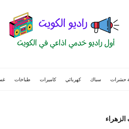
راديو
اول
منصة
الكويت
اذاعية
ة حشرات
سباك
كهربائي
كاميرات
طباخات
غس
للاعلانات
الخدمية
بالكويت
الزهراء