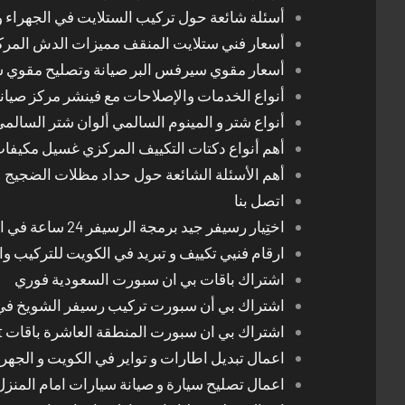
أسئلة شائعة حول تركيب الستلايت في الجهراء و
أسعار فني ستلايت المنقف مميزات الدش المر
أسعار مقوي سيرفس البر صيانة وتصليح مقوي 
أنواع الخدمات والإصلاحات مع فينشر مركز صيان
أنواع شتر و المينوم السالمي ألوان شتر السالم
أهم أنواع دكتات التكييف المركزي غسيل مكيفا
أهم الأسئلة الشائعة حول حداد مظلات الضجيج
اتصل بنا
اختِيار رسيفر جيد برمجة الرسيفر 24 ساعة في الكويت
ارقام فنيي تكييف و تبريد في الكويت للتركيب وا
اشتراك باقات بي ان سبورت السعودية فوري
اشتراك بي أن سبورت تركيب رسيفر الشويخ في
اشتراك بي ان سبورت المنطقة العاشرة باقات Bein Sport الجديدة
اعمال تبديل اطارات و تواير في الكويت و الجهرا
اعمال تصليح سيارة و صيانة سيارات امام المنز