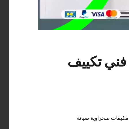
قم فني تكييف الزهراء 62224041 فني تكييف
 مكيفات صحراوية صيانة