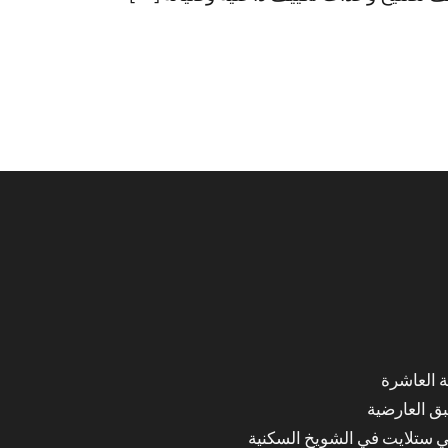
ق العارضية
ي ستلايت في الشويخ السكنية