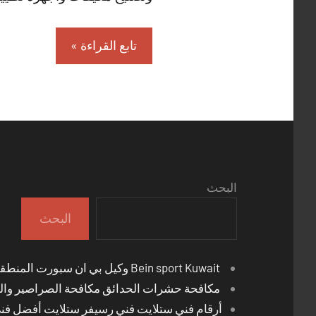
تابع القراءة
البحث
البحث
Bein sport Kuwait وكيل بي ان سبورت المنطقة العاشرة
مكافحة حشرات الحدائق مكافحة الصراصير والب
أرقام فني ستلايت فني رسيفر ستلايت أفضل فن