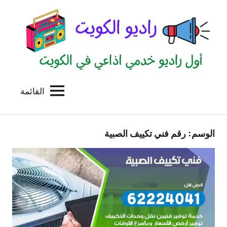
لتجاوز
لى
لمحتوى
القائمة
راديو
اول
منصة
الكويت
اذاعية
الوسم:
رقم فني تكييف الصبية
للاعلانات
الخدمية
بالكويت