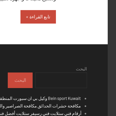
تابع القراءة
البحث
البحث
Bein sport Kuwait وكيل بي ان سبورت المنطقة العاشرة
مكافحة حشرات الحدائق مكافحة الصراصير والب
أرقام فني ستلايت فني رسيفر ستلايت أفضل فن