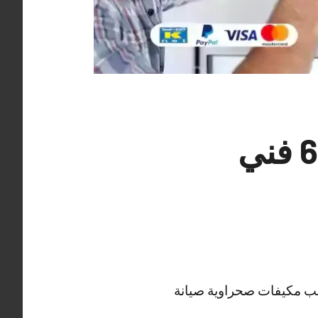
رقم فني تكييف الضباعية 62224041 فني
يب مكيفات صحراوية صيانة