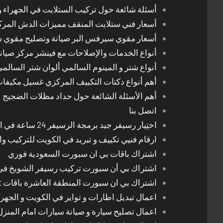
أسئلة شائعة حول تركيب الستلايت في الجهراء و
أسعار فني ستلايت المنقف مميزات الدش المر
أسعار مقوي سيرفس البر صيانة وتصليح مقوي 
أنواع الخدمات والإصلاحات مع فينشر مركز صيان
أنواع شتر و المينوم السالمي ألوان شتر السالم
أهم أنواع دكتات التكييف المركزي غسيل مكيفا
أهم الأسئلة الشائعة حول حداد مظلات الضجيج
اتصل بنا
اختِيار رسيفر جيد برمجة الرسيفر 24 ساعة في الكويت
ارقام فنيي تكييف و تبريد في الكويت للتركيب وا
اشتراك باقات بي ان سبورت السعودية فوري
اشتراك بي أن سبورت تركيب رسيفر الشويخ في
اشتراك بي ان سبورت المنطقة العاشرة باقات Bein Sport الجديدة
اعمال تبديل اطارات و تواير في الكويت و الجهرا
اعمال تصليح سيارة و صيانة سيارات امام المنز