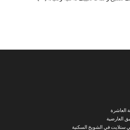
ق العارضية
ي ستلايت في الشويخ السكنية