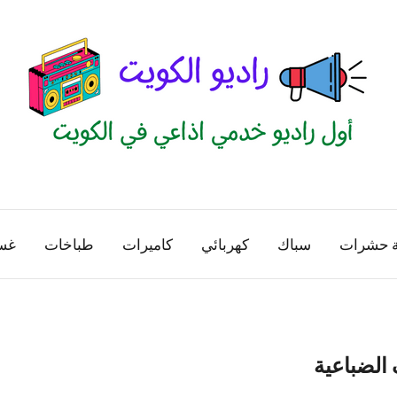
راديو
اول
منصة
الكويت
اذاعية
ة حشرات
سباك
كهربائي
كاميرات
طباخات
غس
للاعلانات
الخدمية
بالكويت
الضباعية