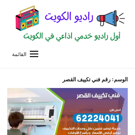
لتجاوز
لى
لمحتوى
القائمة
راديو
اول
منصة
الكويت
اذاعية
الوسم:
رقم فني تكييف القصر
للاعلانات
الخدمية
بالكويت