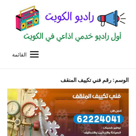
لتجاوز
لى
لمحتوى
القائمة
راديو
اول
منصة
الكويت
اذاعية
الوسم:
رقم فني تكييف المنقف
للاعلانات
الخدمية
بالكويت