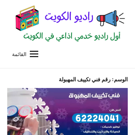
لتجاوز
لى
لمحتوى
القائمة
راديو
اول
منصة
الكويت
اذاعية
الوسم:
رقم فني تكييف المهبولة
للاعلانات
الخدمية
بالكويت