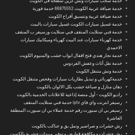
خدمة سحب سيارات ونش كرين سطحة في الكويت
خدمة ضيافة عربية الكويت 66875552 خدمة فورية
خدمة ضيافة عربية وتنسيق أفراح الكويت
خدمة غسيل سيارات الكويت غسيل سيارات بالبيت
خدمة فني ستلايت المنقف فني ستلايت ورسيفر ب المنقف
خدمة كهرباء سيارات عند البيت كهرباء وميكانيك سيارات
الاحمدي
خدمة نجار هندي فتح اقفال ابواب خشب والمنيوم الكويت
خدمة نقل أثاث وعفش الفردوس
خدمة ونش متنقل الكويت
خدمةكهربائي و تبديل بطاريات سيارات وفحص متنقل الكويت
دهان منازل و صباغة خشب بكل الالوان بالكويت
راديو الكويت - أول منصة إذاعية للاعلانات الخدمية بالكويت
رسيفر انترنت واي فاي iptv خدمة فني ستلايت المنقف
رسيفر بي ان سبورت رقم خدمة عملاء بي ان سبورت المنطقة
العاشرة
رش حشرات و صراصير ونمل بق و عناكب بالكويت
رش حشرات و مكافحة قوارض و توفير مبيدات حشرية بالكويت