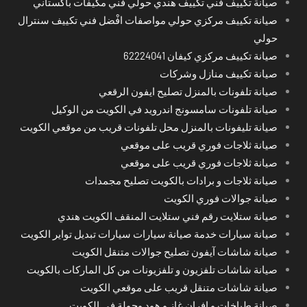
صيانة تكييف فني تكييف هندي حولي فني مكيفات باكستاني
صيانة تكييف مركزي حولي مواصفات افْضل فني تكييف سنترال
حولي
صيانة تكييف مركزي كيفان 62224041
صيانة تكييف منازل وشركات
صيانة تلفونات بالمنزل تصليح ايفون الرقعي
صيانة تلفونات سامسونج اندرويد في الكويت من الوكيل
صيانة تليفونات بالمنزل محل تلفونات قريب من موقعي الكويت
صيانة ثلاجات فوري قريب على موقعي
صيانة ثلاجات فوري قريب على موقعي
صيانة ثلاجات و برادات بالكويت تصليح مجمدات
صيانة جوالات فوري الكويت
صيانة ستلايت رقم فني ستلايت المنقف الكويت هندي
صيانة سيارات خدمة صيانة سيارات سيارات تبديل تواير الكويت
صيانة شاشات آيفون تصليح جوالات متنقل الكويت
صيانة شاشات تلفزيون و تلفزيونات من كل الماركات بالكويت
صيانة شاشات متنقل قريب على موقعي الكويت
صيانة طباخات و افران غاز و هود وجولة في الكويت