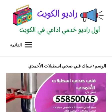
لتجاوز
لى
لمحتوى
القائمة
راديو
اول
منصة
الكويت
اذاعية
الوسم:
سباك فني صحي اسطبلات الأحمدي
للاعلانات
الخدمية
بالكويت