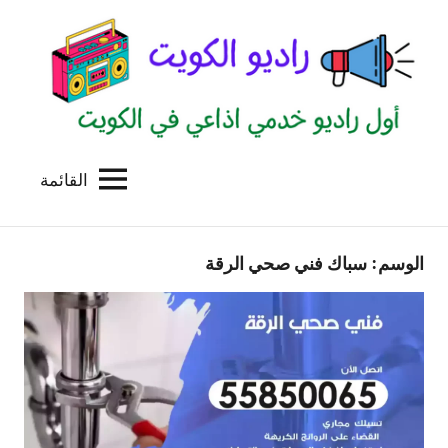
لتجاوز
لى
لمحتوى
القائمة
راديو
اول
منصة
الكويت
اذاعية
الوسم:
سباك فني صحي الرقة
للاعلانات
الخدمية
بالكويت