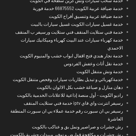
خدمة سحب سيارات ونش كرين سطحة في الكويت
خدمة ضيافة عربية الكويت 66875552 خدمة فورية
خدمة ضيافة عربية وتنسيق أفراح الكويت
خدمة غسيل سيارات الكويت غسيل سيارات بالبيت
خدمة فني ستلايت المنقف فني ستلايت ورسيفر ب المنقف
خدمة كهرباء سيارات عند البيت كهرباء وميكانيك سيارات
الاحمدي
خدمة نجار هندي فتح اقفال ابواب خشب والمنيوم الكويت
خدمة نقل أثاث وعفش الفردوس
خدمة ونش متنقل الكويت
خدمةكهربائي و تبديل بطاريات سيارات وفحص متنقل الكويت
دهان منازل و صباغة خشب بكل الالوان بالكويت
راديو الكويت - أول منصة إذاعية للاعلانات الخدمية بالكويت
رسيفر انترنت واي فاي iptv خدمة فني ستلايت المنقف
رسيفر بي ان سبورت رقم خدمة عملاء بي ان سبورت المنطقة
العاشرة
رش حشرات و صراصير ونمل بق و عناكب بالكويت
رش حشرات و مكافحة قوارض و توفير مبيدات حشرية بالكويت