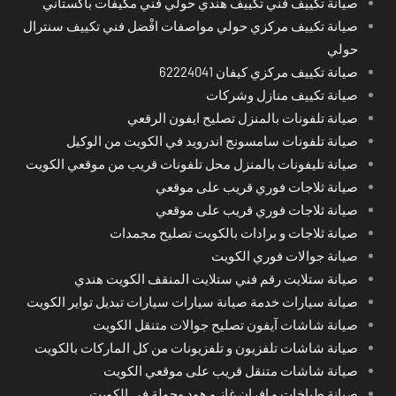
صيانة تكييف فني تكييف هندي حولي فني مكيفات باكستاني
صيانة تكييف مركزي حولي مواصفات افْضل فني تكييف سنترال
حولي
صيانة تكييف مركزي كيفان 62224041
صيانة تكييف منازل وشركات
صيانة تلفونات بالمنزل تصليح ايفون الرقعي
صيانة تلفونات سامسونج اندرويد في الكويت من الوكيل
صيانة تليفونات بالمنزل محل تلفونات قريب من موقعي الكويت
صيانة ثلاجات فوري قريب على موقعي
صيانة ثلاجات فوري قريب على موقعي
صيانة ثلاجات و برادات بالكويت تصليح مجمدات
صيانة جوالات فوري الكويت
صيانة ستلايت رقم فني ستلايت المنقف الكويت هندي
صيانة سيارات خدمة صيانة سيارات سيارات تبديل تواير الكويت
صيانة شاشات آيفون تصليح جوالات متنقل الكويت
صيانة شاشات تلفزيون و تلفزيونات من كل الماركات بالكويت
صيانة شاشات متنقل قريب على موقعي الكويت
صيانة طباخات و افران غاز و هود وجولة في الكويت