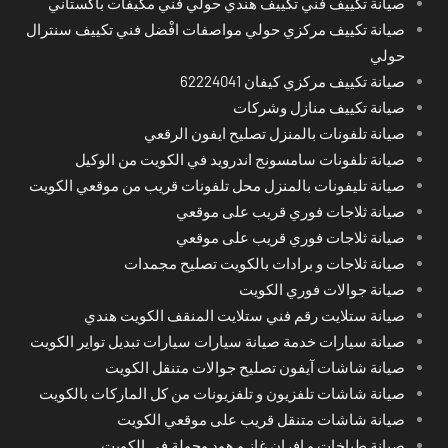
صيانة تكييف فني تكييف هندي حولي فني مكيفات باكستاني
صيانة تكييف مركزي حولي مواصفات افْضل فني تكييف سنترال
حولي
صيانة تكييف مركزي كيفان 62224041
صيانة تكييف منازل وشركات
صيانة تلفونات بالمنزل تصليح ايفون الرقعي
صيانة تلفونات سامسونج اندرويد في الكويت من الوكيل
صيانة تليفونات بالمنزل محل تلفونات قريب من موقعي الكويت
صيانة ثلاجات فوري قريب على موقعي
صيانة ثلاجات فوري قريب على موقعي
صيانة ثلاجات و برادات بالكويت تصليح مجمدات
صيانة جوالات فوري الكويت
صيانة ستلايت رقم فني ستلايت المنقف الكويت هندي
صيانة سيارات خدمة صيانة سيارات سيارات تبديل تواير الكويت
صيانة شاشات آيفون تصليح جوالات متنقل الكويت
صيانة شاشات تلفزيون و تلفزيونات من كل الماركات بالكويت
صيانة شاشات متنقل قريب على موقعي الكويت
صيانة طباخات و افران غاز و هود وجولة في الكويت