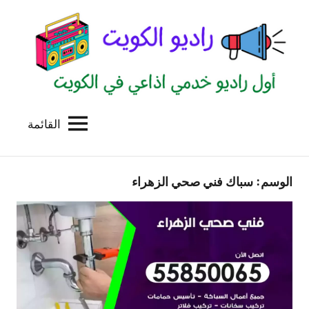
لتجاوز
لى
لمحتوى
القائمة
راديو
اول
منصة
الكويت
اذاعية
الوسم:
سباك فني صحي الزهراء
للاعلانات
الخدمية
بالكويت