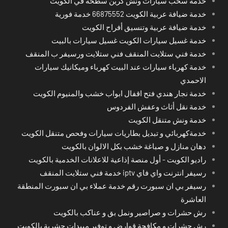
خدمة سحب سيارات ونش كرين سطحة في الكويت
خدمة ضيافة عربية الكويت 66875552 خدمة فورية
خدمة ضيافة عربية وتنسيق أفراح الكويت
خدمة غسيل سيارات الكويت غسيل سيارات بالبيت
خدمة فني ستلايت المنقف فني ستلايت ورسيفر ب المنقف
خدمة كهرباء سيارات عند البيت كهرباء وميكانيك سيارات
الاحمدي
خدمة نجار هندي فتح اقفال ابواب خشب والمنيوم الكويت
خدمة نقل أثاث وعفش الفردوس
خدمة ونش متنقل الكويت
خدمةكهربائي و تبديل بطاريات سيارات وفحص متنقل الكويت
دهان منازل و صباغة خشب بكل الالوان بالكويت
راديو الكويت - أول منصة إذاعية للاعلانات الخدمية بالكويت
رسيفر انترنت واي فاي iptv خدمة فني ستلايت المنقف
رسيفر بي ان سبورت رقم خدمة عملاء بي ان سبورت المنطقة
العاشرة
رش حشرات و صراصير ونمل بق و عناكب بالكويت
رش حشرات و مكافحة قوارض و توفير مبيدات حشرية بالكويت