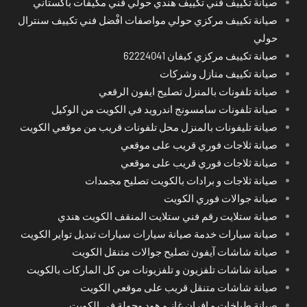
صيانة تكييف فني تكييف هندي حولي فني مكيفات باكستاني
صيانة تكييف مركزي حولي مواصفات افْضل فني تكييف سنترال
حولي
صيانة تكييف مركزي كيفان 62224041
صيانة تكييف منازل وشركات
صيانة تلفونات بالمنزل تصليح ايفون الرقعي
صيانة تلفونات سامسونج اندرويد في الكويت من الوكيل
صيانة تليفونات بالمنزل محل تلفونات قريب من موقعي الكويت
صيانة ثلاجات فوري قريب على موقعي
صيانة ثلاجات فوري قريب على موقعي
صيانة ثلاجات و برادات بالكويت تصليح مجمدات
صيانة جوالات فوري الكويت
صيانة ستلايت رقم فني ستلايت المنقف الكويت هندي
صيانة سيارات خدمة صيانة سيارات سيارات تبديل تواير الكويت
صيانة شاشات آيفون تصليح جوالات متنقل الكويت
صيانة شاشات تلفزيون و تلفزيونات من كل الماركات بالكويت
صيانة شاشات متنقل قريب على موقعي الكويت
صيانة طباخات و افران غاز و هود وجولة في الكويت