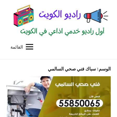
لتجاوز
لى
لمحتوى
القائمة
راديو
اول
منصة
الكويت
اذاعية
الوسم:
سباك فني صحي السالمي
للاعلانات
الخدمية
بالكويت