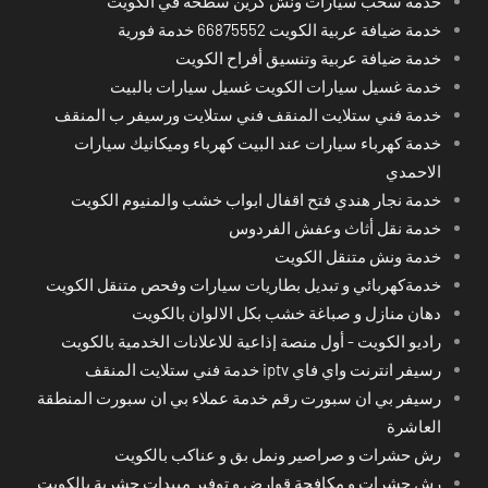
خدمة سحب سيارات ونش كرين سطحة في الكويت
خدمة ضيافة عربية الكويت 66875552 خدمة فورية
خدمة ضيافة عربية وتنسيق أفراح الكويت
خدمة غسيل سيارات الكويت غسيل سيارات بالبيت
خدمة فني ستلايت المنقف فني ستلايت ورسيفر ب المنقف
خدمة كهرباء سيارات عند البيت كهرباء وميكانيك سيارات
الاحمدي
خدمة نجار هندي فتح اقفال ابواب خشب والمنيوم الكويت
خدمة نقل أثاث وعفش الفردوس
خدمة ونش متنقل الكويت
خدمةكهربائي و تبديل بطاريات سيارات وفحص متنقل الكويت
دهان منازل و صباغة خشب بكل الالوان بالكويت
راديو الكويت - أول منصة إذاعية للاعلانات الخدمية بالكويت
رسيفر انترنت واي فاي iptv خدمة فني ستلايت المنقف
رسيفر بي ان سبورت رقم خدمة عملاء بي ان سبورت المنطقة
العاشرة
رش حشرات و صراصير ونمل بق و عناكب بالكويت
رش حشرات و مكافحة قوارض و توفير مبيدات حشرية بالكويت