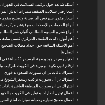
أسئلة شائعة حول تركيب الستلايت في الجهراء و
أسعار فني ستلايت المنقف مميزات الدش المر
أسعار مقوي سيرفس البر صيانة وتصليح مقوي 
أنواع الخدمات والإصلاحات مع فينشر مركز صيان
أنواع شتر و المينوم السالمي ألوان شتر السالم
أهم أنواع دكتات التكييف المركزي غسيل مكيفا
أهم الأسئلة الشائعة حول حداد مظلات الضجيج
اتصل بنا
اختِيار رسيفر جيد برمجة الرسيفر 24 ساعة في الكويت
ارقام فنيي تكييف و تبريد في الكويت للتركيب وا
اشتراك باقات بي ان سبورت السعودية فوري
اشتراك بي أن سبورت تركيب رسيفر الشويخ في
اشتراك بي ان سبورت المنطقة العاشرة باقات Bein Sport الجديدة
اعمال تبديل اطارات و تواير في الكويت و الجهرا
اعمال تصليح سيارة و صيانة سيارات امام المنز