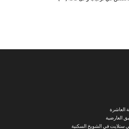
ق العارضية
ي ستلايت في الشويخ السكنية