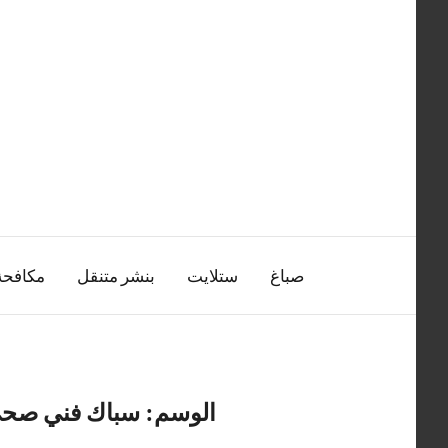
التجاوز
إلى
المحتوى
صباغ
ستلايت
بنشر متنقل
مكافح
الوسم:
سباك فني صحي