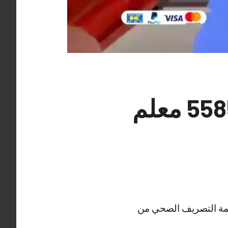
سباك فني صحي الشاليهات 55850065 معلم
ظمة التصريف الصحي من