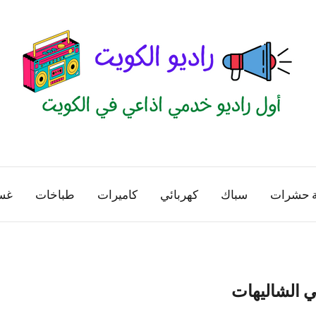
راديو
اول
منصة
الكويت
اذاعية
ة حشرات
سباك
كهربائي
كاميرات
طباخات
غس
للاعلانات
الخدمية
بالكويت
 الشاليهات