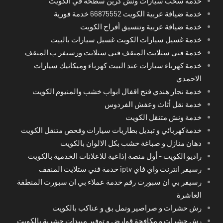
خدمة سحب سيارات ونش كرين سطحة في الكويت
خدمة ضيافة عربية الكويت 66875552 خدمة فورية
خدمة ضيافة عربية وتنسيق أفراح الكويت
خدمة غسيل سيارات الكويت غسيل سيارات بالبيت
خدمة فني ستلايت المنقف فني ستلايت ورسيفر ب المنقف
خدمة كهرباء سيارات عند البيت كهرباء وميكانيك سيارات
الاحمدي
خدمة نجار هندي فتح اقفال ابواب خشب والمنيوم الكويت
خدمة نقل أثاث وعفش الفردوس
خدمة ونش متنقل الكويت
خدمةكهربائي و تبديل بطاريات سيارات وفحص متنقل الكويت
دهان منازل و صباغة خشب بكل الالوان بالكويت
راديو الكويت - أول منصة إذاعية للاعلانات الخدمية بالكويت
رسيفر انترنت واي فاي iptv خدمة فني ستلايت المنقف
رسيفر بي ان سبورت رقم خدمة عملاء بي ان سبورت المنطقة
العاشرة
رش حشرات و صراصير ونمل بق و عناكب بالكويت
رش حشرات و مكافحة قوارض و توفير مبيدات حشرية بالكويت