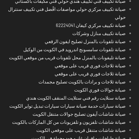
صيانة تكييف فني تكييف هندي حولي فني مكيفات باكستاني
صيانة تكييف مركزي حولي مواصفات افْضل فني تكييف سنترال
حولي
صيانة تكييف مركزي كيفان 62224041
صيانة تكييف منازل وشركات
صيانة تلفونات بالمنزل تصليح ايفون الرقعي
صيانة تلفونات سامسونج اندرويد في الكويت من الوكيل
صيانة تليفونات بالمنزل محل تلفونات قريب من موقعي الكويت
صيانة ثلاجات فوري قريب على موقعي
صيانة ثلاجات فوري قريب على موقعي
صيانة ثلاجات و برادات بالكويت تصليح مجمدات
صيانة جوالات فوري الكويت
صيانة ستلايت رقم فني ستلايت المنقف الكويت هندي
صيانة سيارات خدمة صيانة سيارات سيارات تبديل تواير الكويت
صيانة شاشات آيفون تصليح جوالات متنقل الكويت
صيانة شاشات تلفزيون و تلفزيونات من كل الماركات بالكويت
صيانة شاشات متنقل قريب على موقعي الكويت
صيانة طباخات و افران غاز و هود وجولة في الكويت