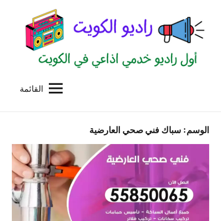
لتجاوز
لى
لمحتوى
القائمة
راديو
اول
منصة
الكويت
اذاعية
الوسم:
سباك فني صحي العارضية
للاعلانات
الخدمية
بالكويت