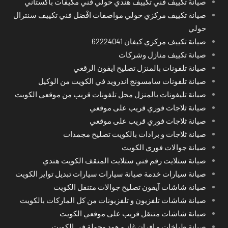
صيانة تكييف فني تكييف هندي حولي فني مكيفات باكستاني
صيانة تكييف مركزي حولي مواصفات افْضل فني تكييف سنترال
حولي
صيانة تكييف مركزي كيفان 62224041
صيانة تكييف منازل وشركات
صيانة تلفونات بالمنزل تصليح ايفون الرقعي
صيانة تلفونات سامسونج اندرويد في الكويت من الوكيل
صيانة تليفونات بالمنزل محل تلفونات قريب من موقعي الكويت
صيانة ثلاجات فوري قريب على موقعي
صيانة ثلاجات فوري قريب على موقعي
صيانة ثلاجات و برادات بالكويت تصليح مجمدات
صيانة جوالات فوري الكويت
صيانة ستلايت رقم فني ستلايت المنقف الكويت هندي
صيانة سيارات خدمة صيانة سيارات سيارات تبديل تواير الكويت
صيانة شاشات آيفون تصليح جوالات متنقل الكويت
صيانة شاشات تلفزيون و تلفزيونات من كل الماركات بالكويت
صيانة شاشات متنقل قريب على موقعي الكويت
صيانة طباخات و افران غاز و هود وجولة في الكويت