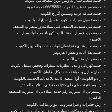
خدمة سحب سيارات ونش كرين سطحة في الكويت
خدمة ضيافة عربية الكويت 66875552 خدمة فورية
خدمة ضيافة عربية وتنسيق أفراح الكويت
خدمة غسيل سيارات الكويت غسيل سيارات بالبيت
خدمة فني ستلايت المنقف فني ستلايت ورسيفر ب المنقف
خدمة كهرباء سيارات عند البيت كهرباء وميكانيك سيارات
الاحمدي
خدمة نجار هندي فتح اقفال ابواب خشب والمنيوم الكويت
خدمة نقل أثاث وعفش الفردوس
خدمة ونش متنقل الكويت
خدمةكهربائي و تبديل بطاريات سيارات وفحص متنقل الكويت
دهان منازل و صباغة خشب بكل الالوان بالكويت
راديو الكويت - أول منصة إذاعية للاعلانات الخدمية بالكويت
رسيفر انترنت واي فاي iptv خدمة فني ستلايت المنقف
رسيفر بي ان سبورت رقم خدمة عملاء بي ان سبورت المنطقة
العاشرة
رش حشرات و صراصير ونمل بق و عناكب بالكويت
رش حشرات و مكافحة قوارض و توفير مبيدات حشرية بالكويت