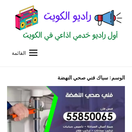
لتجاوز
لى
لمحتوى
القائمة
راديو
اول
منصة
الكويت
اذاعية
الوسم:
سباك فني صحي النهضة
للاعلانات
الخدمية
بالكويت