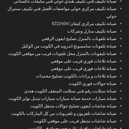
صيانة تكييف فني تكييف هندي حولي فني مكيفات باكستاني
صيانة تكييف مركزي حولي مواصفات افْضل فني تكييف سنترال
حولي
صيانة تكييف مركزي كيفان 62224041
صيانة تكييف منازل وشركات
صيانة تلفونات بالمنزل تصليح ايفون الرقعي
صيانة تلفونات سامسونج اندرويد في الكويت من الوكيل
صيانة تليفونات بالمنزل محل تلفونات قريب من موقعي الكويت
صيانة ثلاجات فوري قريب على موقعي
صيانة ثلاجات فوري قريب على موقعي
صيانة ثلاجات و برادات بالكويت تصليح مجمدات
صيانة جوالات فوري الكويت
صيانة ستلايت رقم فني ستلايت المنقف الكويت هندي
صيانة سيارات خدمة صيانة سيارات سيارات تبديل تواير الكويت
صيانة شاشات آيفون تصليح جوالات متنقل الكويت
صيانة شاشات تلفزيون و تلفزيونات من كل الماركات بالكويت
صيانة شاشات متنقل قريب على موقعي الكويت
صيانة طباخات و افران غاز و هود وجولة في الكويت