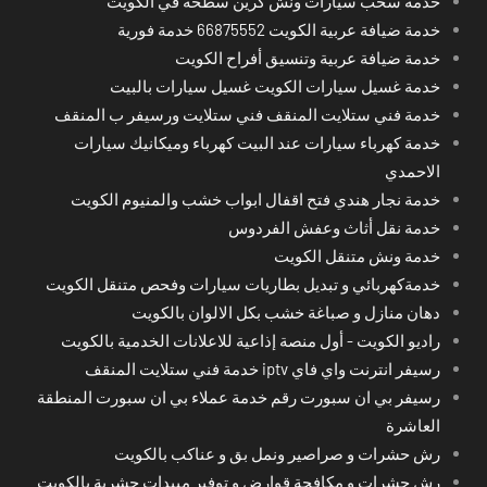
خدمة سحب سيارات ونش كرين سطحة في الكويت
خدمة ضيافة عربية الكويت 66875552 خدمة فورية
خدمة ضيافة عربية وتنسيق أفراح الكويت
خدمة غسيل سيارات الكويت غسيل سيارات بالبيت
خدمة فني ستلايت المنقف فني ستلايت ورسيفر ب المنقف
خدمة كهرباء سيارات عند البيت كهرباء وميكانيك سيارات
الاحمدي
خدمة نجار هندي فتح اقفال ابواب خشب والمنيوم الكويت
خدمة نقل أثاث وعفش الفردوس
خدمة ونش متنقل الكويت
خدمةكهربائي و تبديل بطاريات سيارات وفحص متنقل الكويت
دهان منازل و صباغة خشب بكل الالوان بالكويت
راديو الكويت - أول منصة إذاعية للاعلانات الخدمية بالكويت
رسيفر انترنت واي فاي iptv خدمة فني ستلايت المنقف
رسيفر بي ان سبورت رقم خدمة عملاء بي ان سبورت المنطقة
العاشرة
رش حشرات و صراصير ونمل بق و عناكب بالكويت
رش حشرات و مكافحة قوارض و توفير مبيدات حشرية بالكويت