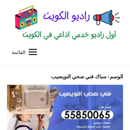
لتجاوز
لى
لمحتوى
القائمة
راديو
اول
منصة
الكويت
اذاعية
الوسم:
سباك فني صحي النويصيب
للاعلانات
الخدمية
بالكويت