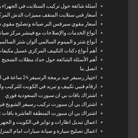
أسئلة شائعة حول تركيب الستلايت في الجهراء و
أسعار فني ستلايت المنقف مميزات الدش المر
أسعار مقوي سيرفس البر صيانة وتصليح مقوي 
أنواع الخدمات والإصلاحات مع فينشر مركز صيان
أنواع شتر و المينوم السالمي ألوان شتر السالم
أهم أنواع دكتات التكييف المركزي غسيل مكيفا
أهم الأسئلة الشائعة حول حداد مظلات الضجيج
اتصل بنا
اختِيار رسيفر جيد برمجة الرسيفر 24 ساعة في الكويت
ارقام فنيي تكييف و تبريد في الكويت للتركيب وا
اشتراك باقات بي ان سبورت السعودية فوري
اشتراك بي أن سبورت تركيب رسيفر الشويخ في
اشتراك بي ان سبورت المنطقة العاشرة باقات Bein Sport الجديدة
اعمال تبديل اطارات و تواير في الكويت و الجهرا
اعمال تصليح سيارة و صيانة سيارات امام المنز