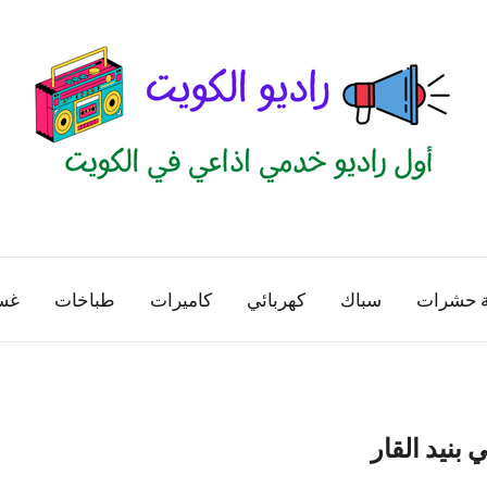
راديو
اول
منصة
الكويت
اذاعية
ة حشرات
سباك
كهربائي
كاميرات
طباخات
غس
للاعلانات
الخدمية
بالكويت
نيد القار