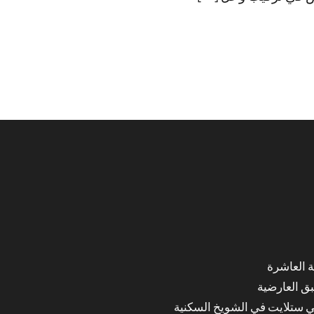
ق العارضية
ي ستلايت في الشويخ السكنية