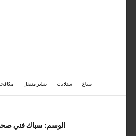
التجاوز
إلى
المحتوى
صباغ
ستلايت
بنشر متنقل
مكافح
الوسم:
سباك فني صحي ب