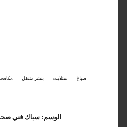
التجاوز
إلى
المحتوى
صباغ
ستلايت
بنشر متنقل
مكافح
الوسم:
سباك فني صحي