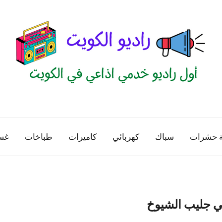
راديو
اول
منصة
الكويت
اذاعية
ة حشرات
سباك
كهربائي
كاميرات
طباخات
غس
للاعلانات
الخدمية
بالكويت
 جليب الشيوخ