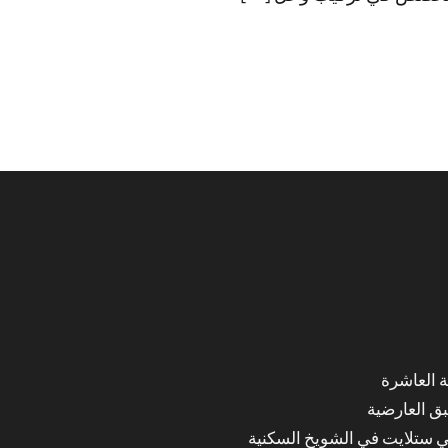
ق العارضية
ي ستلايت في الشويخ السكنية