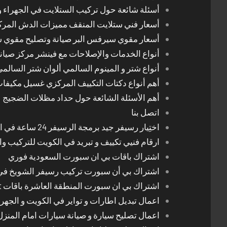
أسئلة شائعة حول تركيب الستلايت في الجهراء و
أسعار فني ستلايت المنقف مميزات الدش المر
أسعار مقوي سيرفس البر صيانة وتصليح مقوي 
أنواع الخدمات والإصلاحات مع فينشر مركز صيان
أنواع شتر و المينوم السالمي ألوان شتر السالم
أهم أنواع دكتات التكييف المركزي غسيل مكيفا
أهم الأسئلة الشائعة حول حداد مظلات الضجيج
اتصل بنا
اختِيار رسيفر جيد برمجة الرسيفر 24 ساعة في الكويت
ارقام فنيي تكييف و تبريد في الكويت للتركيب وا
اشتراك باقات بي ان سبورت السعودية فوري
اشتراك بي أن سبورت تركيب رسيفر الشويخ في
اشتراك بي ان سبورت المنطقة العاشرة باقات Bein Sport الجديدة
اعمال تبديل اطارات و تواير في الكويت و الجهرا
اعمال تصليح سيارة و صيانة سيارات امام المنز