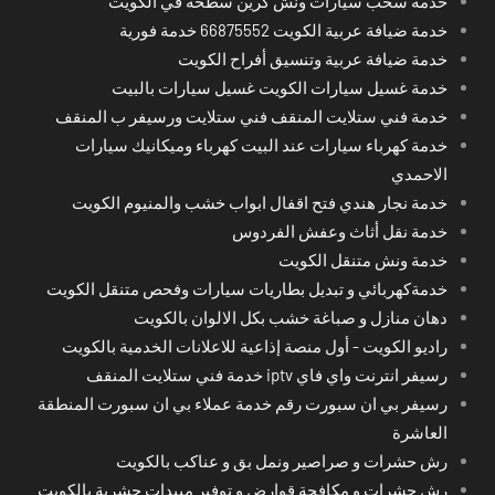
خدمة سحب سيارات ونش كرين سطحة في الكويت
خدمة ضيافة عربية الكويت 66875552 خدمة فورية
خدمة ضيافة عربية وتنسيق أفراح الكويت
خدمة غسيل سيارات الكويت غسيل سيارات بالبيت
خدمة فني ستلايت المنقف فني ستلايت ورسيفر ب المنقف
خدمة كهرباء سيارات عند البيت كهرباء وميكانيك سيارات
الاحمدي
خدمة نجار هندي فتح اقفال ابواب خشب والمنيوم الكويت
خدمة نقل أثاث وعفش الفردوس
خدمة ونش متنقل الكويت
خدمةكهربائي و تبديل بطاريات سيارات وفحص متنقل الكويت
دهان منازل و صباغة خشب بكل الالوان بالكويت
راديو الكويت - أول منصة إذاعية للاعلانات الخدمية بالكويت
رسيفر انترنت واي فاي iptv خدمة فني ستلايت المنقف
رسيفر بي ان سبورت رقم خدمة عملاء بي ان سبورت المنطقة
العاشرة
رش حشرات و صراصير ونمل بق و عناكب بالكويت
رش حشرات و مكافحة قوارض و توفير مبيدات حشرية بالكويت