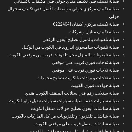
صيانة تكييف فني تكييف هندي حولي فني مكيفات باكستاني
صيانة تكييف مركزي حولي مواصفات افْضل فني تكييف سنترال
حولي
صيانة تكييف مركزي كيفان 62224041
صيانة تكييف منازل وشركات
صيانة تلفونات بالمنزل تصليح ايفون الرقعي
صيانة تلفونات سامسونج اندرويد في الكويت من الوكيل
صيانة تليفونات بالمنزل محل تلفونات قريب من موقعي الكويت
صيانة ثلاجات فوري قريب على موقعي
صيانة ثلاجات فوري قريب على موقعي
صيانة ثلاجات و برادات بالكويت تصليح مجمدات
صيانة جوالات فوري الكويت
صيانة ستلايت رقم فني ستلايت المنقف الكويت هندي
صيانة سيارات خدمة صيانة سيارات سيارات تبديل تواير الكويت
صيانة شاشات آيفون تصليح جوالات متنقل الكويت
صيانة شاشات تلفزيون و تلفزيونات من كل الماركات بالكويت
صيانة شاشات متنقل قريب على موقعي الكويت
صيانة طباخات و افران غاز و هود وجولة في الكويت