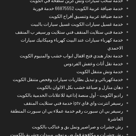
خدمة سحب سيارات ونش كرين سطحة في الكويت
خدمة ضيافة عربية الكويت 66875552 خدمة فورية
خدمة ضيافة عربية وتنسيق أفراح الكويت
خدمة غسيل سيارات الكويت غسيل سيارات بالبيت
خدمة فني ستلايت المنقف فني ستلايت ورسيفر ب المنقف
خدمة كهرباء سيارات عند البيت كهرباء وميكانيك سيارات
الاحمدي
خدمة نجار هندي فتح اقفال ابواب خشب والمنيوم الكويت
خدمة نقل أثاث وعفش الفردوس
خدمة ونش متنقل الكويت
خدمةكهربائي و تبديل بطاريات سيارات وفحص متنقل الكويت
دهان منازل و صباغة خشب بكل الالوان بالكويت
راديو الكويت - أول منصة إذاعية للاعلانات الخدمية بالكويت
رسيفر انترنت واي فاي iptv خدمة فني ستلايت المنقف
رسيفر بي ان سبورت رقم خدمة عملاء بي ان سبورت المنطقة
العاشرة
رش حشرات و صراصير ونمل بق و عناكب بالكويت
رش حشرات و مكافحة قوارض و توفير مبيدات حشرية بالكويت