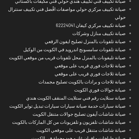
صيانة تكييف فني تكييف هندي حولي فني مكيفات باكستاني
صيانة تكييف مركزي حولي مواصفات افْضل فني تكييف سنترال
حولي
صيانة تكييف مركزي كيفان 62224041
صيانة تكييف منازل وشركات
صيانة تلفونات بالمنزل تصليح ايفون الرقعي
صيانة تلفونات سامسونج اندرويد في الكويت من الوكيل
صيانة تليفونات بالمنزل محل تلفونات قريب من موقعي الكويت
صيانة ثلاجات فوري قريب على موقعي
صيانة ثلاجات فوري قريب على موقعي
صيانة ثلاجات و برادات بالكويت تصليح مجمدات
صيانة جوالات فوري الكويت
صيانة ستلايت رقم فني ستلايت المنقف الكويت هندي
صيانة سيارات خدمة صيانة سيارات سيارات تبديل تواير الكويت
صيانة شاشات آيفون تصليح جوالات متنقل الكويت
صيانة شاشات تلفزيون و تلفزيونات من كل الماركات بالكويت
صيانة شاشات متنقل قريب على موقعي الكويت
صيانة طباخات و افران غاز و هود وجولة في الكويت