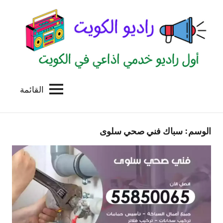
لتجاوز
لى
لمحتوى
القائمة
راديو
اول
منصة
الكويت
اذاعية
الوسم:
سباك فني صحي سلوى
للاعلانات
الخدمية
بالكويت