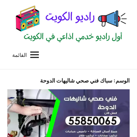
لتجاوز
لى
لمحتوى
القائمة
راديو
اول
منصة
الكويت
اذاعية
الوسم:
سباك فني صحي شاليهات الدوحة
للاعلانات
الخدمية
بالكويت