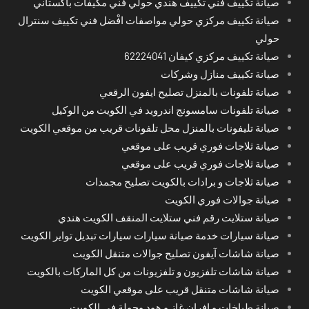
صيانة تكييف فني تكييف هندي حولي فني مكيفات باكستاني
صيانة تكييف مركزي حولي مواصفات افْضل فني تكييف سنترال
حولي
صيانة تكييف مركزي كيفان 62224041
صيانة تكييف منازل وشركات
صيانة تلفونات بالمنزل تصليح ايفون الرقعي
صيانة تلفونات سامسونج اندرويد في الكويت من الوكيل
صيانة تليفونات بالمنزل محل تلفونات قريب من موقعي الكويت
صيانة ثلاجات فوري قريب على موقعي
صيانة ثلاجات فوري قريب على موقعي
صيانة ثلاجات و برادات بالكويت تصليح مجمدات
صيانة جوالات فوري الكويت
صيانة ستلايت رقم فني ستلايت المنقف الكويت هندي
صيانة سيارات خدمة صيانة سيارات سيارات تبديل تواير الكويت
صيانة شاشات آيفون تصليح جوالات متنقل الكويت
صيانة شاشات تلفزيون و تلفزيونات من كل الماركات بالكويت
صيانة شاشات متنقل قريب على موقعي الكويت
صيانة طباخات و افران غاز و هود وجولة في الكويت