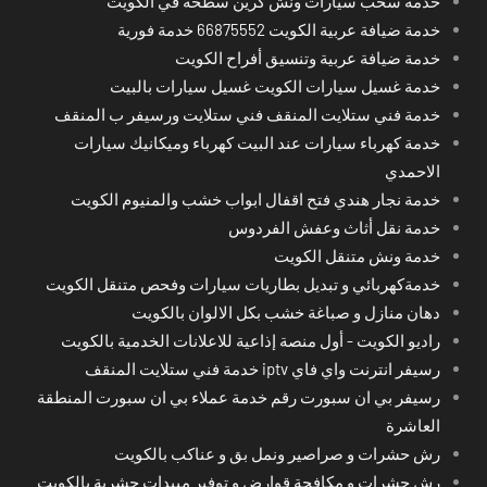
خدمة سحب سيارات ونش كرين سطحة في الكويت
خدمة ضيافة عربية الكويت 66875552 خدمة فورية
خدمة ضيافة عربية وتنسيق أفراح الكويت
خدمة غسيل سيارات الكويت غسيل سيارات بالبيت
خدمة فني ستلايت المنقف فني ستلايت ورسيفر ب المنقف
خدمة كهرباء سيارات عند البيت كهرباء وميكانيك سيارات
الاحمدي
خدمة نجار هندي فتح اقفال ابواب خشب والمنيوم الكويت
خدمة نقل أثاث وعفش الفردوس
خدمة ونش متنقل الكويت
خدمةكهربائي و تبديل بطاريات سيارات وفحص متنقل الكويت
دهان منازل و صباغة خشب بكل الالوان بالكويت
راديو الكويت - أول منصة إذاعية للاعلانات الخدمية بالكويت
رسيفر انترنت واي فاي iptv خدمة فني ستلايت المنقف
رسيفر بي ان سبورت رقم خدمة عملاء بي ان سبورت المنطقة
العاشرة
رش حشرات و صراصير ونمل بق و عناكب بالكويت
رش حشرات و مكافحة قوارض و توفير مبيدات حشرية بالكويت