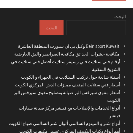
البحث
البحث
Bein sport Kuwait وكيل بي ان سبورت المنطقة العاشرة
مكافحة حشرات الحدائق مكافحة الصراصير والبق العارضية
أرقام فني ستلايت فني رسيفر ستلايت أفضل فني ستلايت في
الشويخ السكنية
أسئلة شائعة حول تركيب الستلايت في الجهراء و الكويت
أسعار فني ستلايت المنقف مميزات الدش المركزي الكويت
أسعار مقوي سيرفس البر صيانة وتصليح مقوي سيرفس البر
الكويت
أنواع الخدمات والإصلاحات مع فينشر مركز صيانة سيارات
فينشر
أنواع شتر و المينوم السالمي ألوان شتر السالمي صباغ الكويت
أهم أنواع دكتات التكييف المركزي غسيل مكيفات الكويت