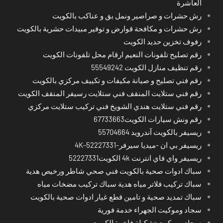
العاشرة
رش حشرات و صراصير ونمل بق و عناكب بالكويت
رش حشرات و مكافحة قوارض و توفير مبيدات حشرية بالكويت
رفوف تخزين حديد الكويت
رقم تصليح تلفونات النعيم ارقام محل تلفونات الكويت
رقم تنظيف منازل الكويت 55549242
رقم فني تصليح و صيانة مكيفات و تكييف مركزي بالكويت
رقم فني ستلايت المنقف فني ستلايت رسيفر المنقف الكويت
رقم فني ستلايت هندي الشويخ فني تركيب ستلايت مركزي
رقم ونش سيارات الكويت67733663
ريسيفر بالكويت آندرويد 55704664
ريسيفر بي ان -ميديا سيرفر-4K-52227331
ريسيفر واي فاي انترنت 4k الكويت52227331
سباك ادوات صحية بالكويت فني صحي شاطر ورخيص هدية
سباك تركيب فلاتر مياه هدية سباك تركيب مضخات مياه
سباك تمديد صحية و تامين قطع غيار ادوات صحية بالكويت
سجاد وموكيت الجهراء خدمة فورية
سجاد وموكيت تشكيلة فاخرة الكويت