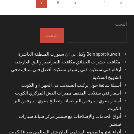
تعدد
المقالات
7
6
5
…
1
«
السابقة
صفحات
المقالات
البحث
البحث
Bein sport Kuwait وكيل بي ان سبورت المنطقة العاشرة
مكافحة حشرات الحدائق مكافحة الصراصير والبق العارضية
أرقام فني ستلايت فني رسيفر ستلايت أفضل فني ستلايت في
الشويخ السكنية
أسئلة شائعة حول تركيب الستلايت في الجهراء و الكويت
أسعار فني ستلايت المنقف مميزات الدش المركزي الكويت
أسعار مقوي سيرفس البر صيانة وتصليح مقوي سيرفس البر
الكويت
أنواع الخدمات والإصلاحات مع فينشر مركز صيانة سيارات
فينشر
أنواع شتر و المينوم السالمي ألوان شتر السالمي صباغ الكويت