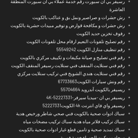
رسيفر بي ان سبورت رقم خدمة عملاء بي ان سبورت المنطقة
العاشرة
رش حشرات و صراصير ونمل بق و عناكب بالكويت
رش حشرات و مكافحة قوارض و توفير مبيدات حشرية بالكويت
رفوف تخزين حديد الكويت
رقم تصليح تلفونات النعيم ارقام محل تلفونات الكويت
رقم تنظيف منازل الكويت 55549242
رقم فني تصليح و صيانة مكيفات و تكييف مركزي بالكويت
رقم فني ستلايت المنقف فني ستلايت رسيفر المنقف الكويت
رقم فني ستلايت هندي الشويخ فني تركيب ستلايت مركزي
رقم ونش سيارات الكويت67733663
ريسيفر بالكويت آندرويد 55704664
ريسيفر بي ان -ميديا سيرفر-4K-52227331
ريسيفر واي فاي انترنت 4k الكويت52227331
سباك ادوات صحية بالكويت فني صحي شاطر ورخيص هدية
سباك تركيب فلاتر مياه هدية سباك تركيب مضخات مياه
سباك تمديد صحية و تامين قطع غيار ادوات صحية بالكويت
سجاد وموكيت الجهراء خدمة فورية