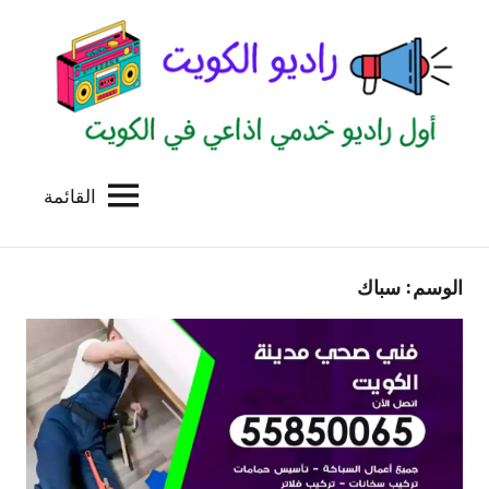
لتجاوز
لى
لمحتوى
القائمة
راديو
اول
منصة
الكويت
اذاعية
الوسم:
سباك
للاعلانات
الخدمية
بالكويت