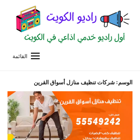
لتجاوز
لى
لمحتوى
القائمة
راديو
اول
منصة
الكويت
اذاعية
الوسم:
شركات تنظيف منازل أسواق القرين
للاعلانات
الخدمية
بالكويت