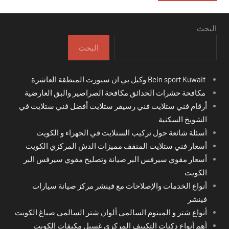
البحث
البحث
Bein sport Kuwait وكيل بي ان سبورت المنطقة العاشرة
مكافحة حشرات الحدائق مكافحة الصراصير والبق العارضية
أرقام فني ستلايت فني رسيفر ستلايت أفضل فني ستلايت في
الشويخ السكنية
أسئلة شائعة حول تركيب الستلايت في الجهراء و الكويت
أسعار فني ستلايت المنقف مميزات الدش المركزي الكويت
أسعار مقوي سيرفس البر صيانة وتصليح مقوي سيرفس البر
الكويت
أنواع الخدمات والإصلاحات مع فينشر مركز صيانة سيارات
فينشر
أنواع شتر و المينوم السالمي ألوان شتر السالمي صباغ الكويت
أهم أنواع دكتات التكييف المركزي غسيل مكيفات الكويت