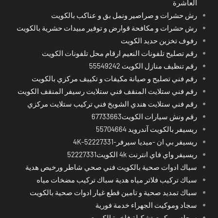
العاشرة
رش حشرات و صراصير ونمل بق و عناكب بالكويت
رش حشرات و مكافحة قوارض و توفير مبيدات حشرية بالكويت
رفوف تخزين حديد الكويت
رقم تصليح تلفونات النعيم ارقام محل تلفونات الكويت
رقم تنظيف منازل الكويت 55549242
رقم فني تصليح و صيانة مكيفات و تكييف مركزي بالكويت
رقم فني ستلايت المنقف فني ستلايت رسيفر المنقف الكويت
رقم فني ستلايت هندي الشويخ فني تركيب ستلايت مركزي
رقم ونش سيارات الكويت67733663
ريسيفر بالكويت آندرويد 55704664
ريسيفر بي ان -ميديا سيرفر-4K-52227331
ريسيفر واي فاي انترنت 4k الكويت52227331
سباك ادوات صحية بالكويت فني صحي شاطر ورخيص هدية
سباك تركيب فلاتر مياه هدية سباك تركيب مضخات مياه
سباك تمديد صحية و تامين قطع غيار ادوات صحية بالكويت
سجاد وموكيت الجهراء خدمة فورية
سجاد وموكيت تشكيلة فاخرة الكويت