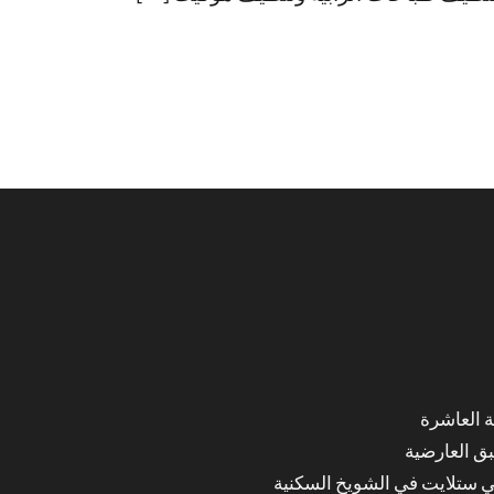
ق العارضية
ي ستلايت في الشويخ السكنية