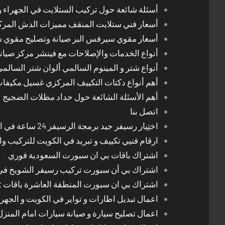
أسئلة شائعة حول تركيب الستلايت في الجهراء و
أسعار فني ستلايت المنقف مميزات الدش المر
أسعار مقوي سيرفس البر صيانة وتصليح مقوي 
أنواع الخدمات والإصلاحات مع فينشر مركز صيان
أنواع شتر و المينوم السالمي ألوان شتر السالم
أهم أنواع دكتات التكييف المركزي غسيل مكيفا
أهم الأسئلة الشائعة حول حداد مظلات الضجيج
اتصل بنا
اختِيار رسيفر جيد برمجة الرسيفر 24 ساعة في الكويت
ارقام فنيي تكييف و تبريد في الكويت للتركيب وا
اشتراك باقات بي ان سبورت السعودية فوري
اشتراك بي أن سبورت تركيب رسيفر الشويخ في
اشتراك بي ان سبورت المنطقة العاشرة باقات Bein Sport الجديدة
اعمال تبديل اطارات و تواير في الكويت و الجهرا
اعمال تصليح سيارة و صيانة سيارات امام المنز