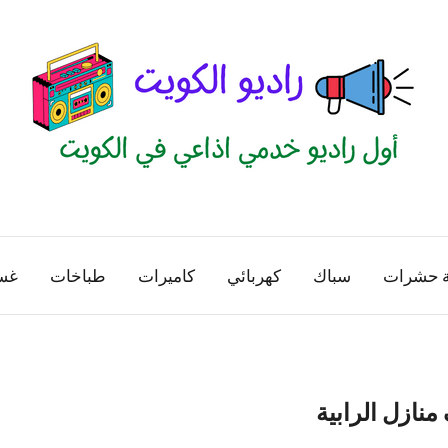
راديو
اول
منصة
الكويت
اذاعية
ة حشرات
سباك
كهربائي
كاميرات
طباخات
غس
للاعلانات
الخدمية
بالكويت
نازل الرابية