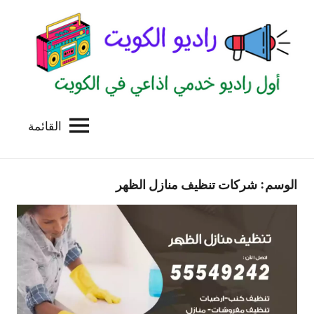
لتجاوز
لى
لمحتوى
القائمة
راديو
اول
منصة
الكويت
اذاعية
الوسم:
شركات تنظيف منازل الظهر
للاعلانات
الخدمية
بالكويت