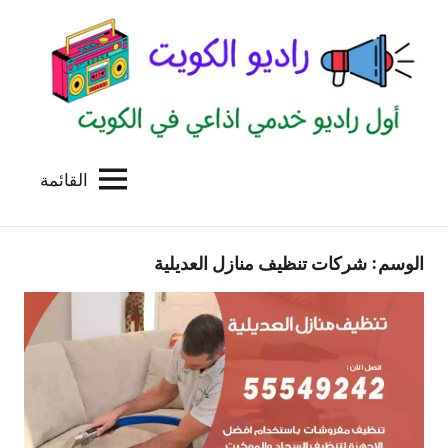
لتجاوز
لى
لمحتوى
القائمة
راديو
اول
منصة
الكويت
اذاعية
الوسم:
شركات تنظيف منازل العديلية
للاعلانات
الخدمية
بالكويت