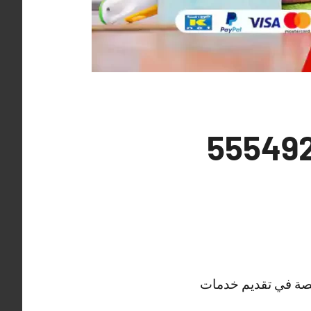
 منازل الفروانية 55549242
صصة في تقديم خدمات