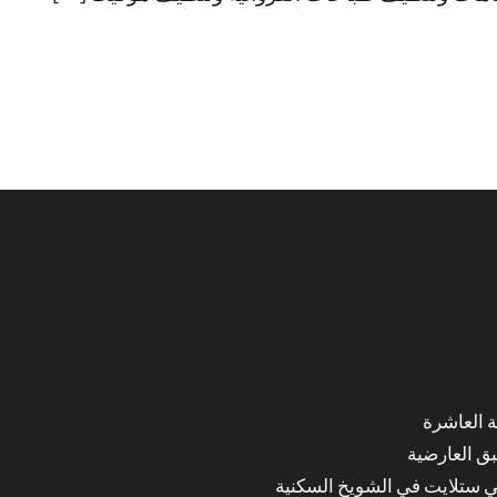
ق العارضية
ي ستلايت في الشويخ السكنية