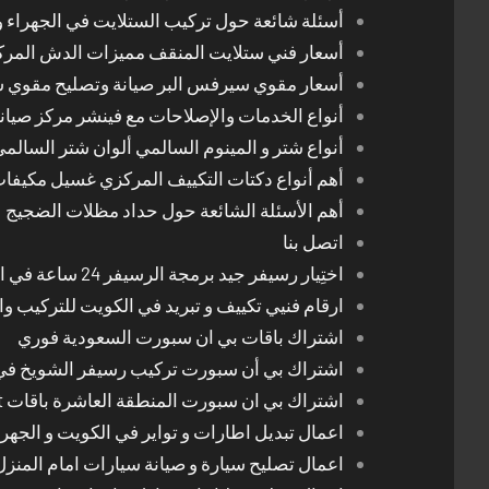
أسئلة شائعة حول تركيب الستلايت في الجهراء و
أسعار فني ستلايت المنقف مميزات الدش المر
أسعار مقوي سيرفس البر صيانة وتصليح مقوي 
أنواع الخدمات والإصلاحات مع فينشر مركز صيان
أنواع شتر و المينوم السالمي ألوان شتر السالم
أهم أنواع دكتات التكييف المركزي غسيل مكيفا
أهم الأسئلة الشائعة حول حداد مظلات الضجيج
اتصل بنا
اختِيار رسيفر جيد برمجة الرسيفر 24 ساعة في الكويت
ارقام فنيي تكييف و تبريد في الكويت للتركيب وا
اشتراك باقات بي ان سبورت السعودية فوري
اشتراك بي أن سبورت تركيب رسيفر الشويخ في
اشتراك بي ان سبورت المنطقة العاشرة باقات Bein Sport الجديدة
اعمال تبديل اطارات و تواير في الكويت و الجهرا
اعمال تصليح سيارة و صيانة سيارات امام المنز