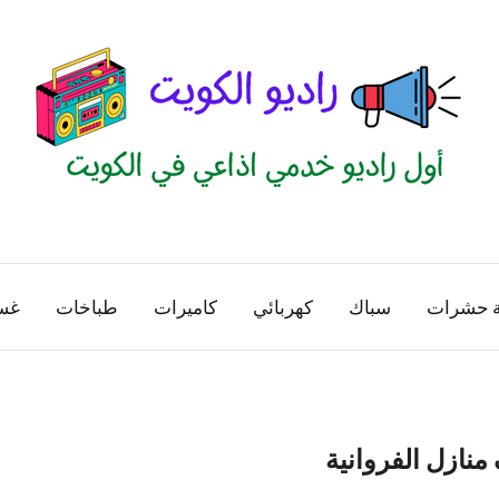
راديو
اول
منصة
الكويت
اذاعية
ة حشرات
سباك
كهربائي
كاميرات
طباخات
غس
للاعلانات
الخدمية
بالكويت
نازل الفروانية