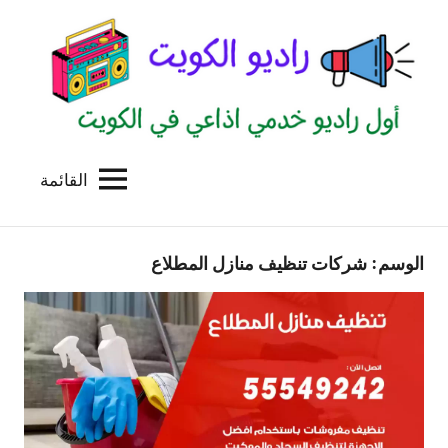
لتجاوز
لى
لمحتوى
القائمة
راديو
اول
منصة
الكويت
اذاعية
الوسم:
شركات تنظيف منازل المطلاع
للاعلانات
الخدمية
بالكويت