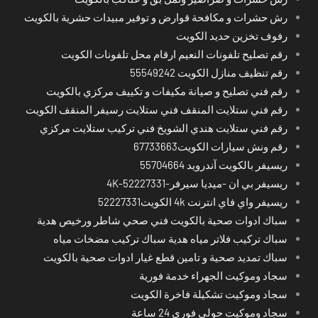
رش حشرات و مكافحة قوارض و توفير مبيدات حشرية بالكويت
رفوف تخزين حديد الكويت
رقم تصليح تلفونات النعيم ارقام محل تلفونات الكويت
رقم تنظيف منازل الكويت 55549242
رقم فني تصليح و صيانة مكيفات و تكييف مركزي بالكويت
رقم فني ستلايت المنقف فني ستلايت رسيفر المنقف الكويت
رقم فني ستلايت هندي الشويخ فني تركيب ستلايت مركزي
رقم ونش سيارات الكويت67733663
ريسيفر بالكويت آندرويد 55704664
ريسيفر بي ان -ميديا سيرفر-4K-52227331
ريسيفر واي فاي انترنت 4k الكويت52227331
سباك ادوات صحية بالكويت فني صحي شاطر ورخيص هدية
سباك تركيب فلاتر مياه هدية سباك تركيب مضخات مياه
سباك تمديد صحية و تامين قطع غيار ادوات صحية بالكويت
سجاد وموكيت الجهراء خدمة فورية
سجاد وموكيت تشكيلة فاخرة الكويت
سجاد وموكيت حولي فوري 24 ساعة