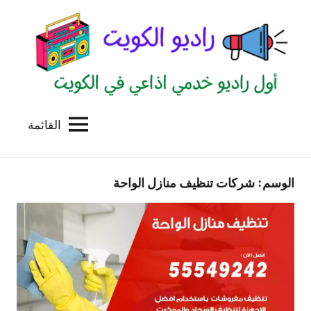
لتجاوز
لى
لمحتوى
القائمة
راديو
اول
منصة
الكويت
اذاعية
الوسم:
شركات تنظيف منازل الواحة
للاعلانات
الخدمية
بالكويت