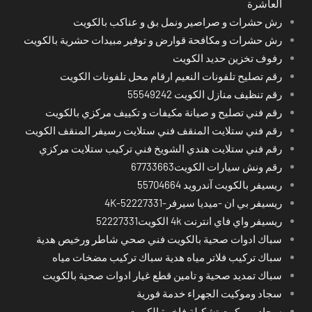
العاشرة
رش حشرات و صراصير ونمل بق و عناكب بالكويت
رش حشرات و مكافحة قوارض و توفير مبيدات حشرية بالكويت
رفوف تخزين حديد الكويت
رقم تصليح تلفونات النعيم ارقام محل تلفونات الكويت
رقم تنظيف منازل الكويت 55549242
رقم فني تصليح و صيانة مكيفات و تكييف مركزي بالكويت
رقم فني ستلايت المنقف فني ستلايت رسيفر المنقف الكويت
رقم فني ستلايت هندي الشويخ فني تركيب ستلايت مركزي
رقم ونش سيارات الكويت67733663
ريسيفر بالكويت آندرويد 55704664
ريسيفر بي ان -ميديا سيرفر-4K-52227331
ريسيفر واي فاي انترنت 4k الكويت52227331
سباك ادوات صحية بالكويت فني صحي شاطر ورخيص هدية
سباك تركيب فلاتر مياه هدية سباك تركيب مضخات مياه
سباك تمديد صحية و تامين قطع غيار ادوات صحية بالكويت
سجاد وموكيت الجهراء خدمة فورية
سجاد وموكيت تشكيلة فاخرة الكويت