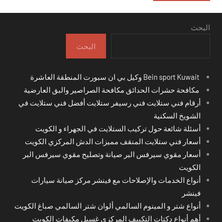
البحث
البحث
Bein sport Kuwait وكيل بي ان سبورت المنطقة العاشرة
مكافحة حشرات الحدائق مكافحة الصراصير والبق العارضية
أرقام فني ستلايت فني رسيفر ستلايت أفضل فني ستلايت في
الشويخ السكنية
أسئلة شائعة حول تركيب الستلايت في الجهراء و الكويت
أسعار فني ستلايت المنقف مميزات الدش المركزي الكويت
أسعار مقوي سيرفس البر صيانة وتصليح مقوي سيرفس البر
الكويت
أنواع الخدمات والإصلاحات مع فينشر مركز صيانة سيارات
فينشر
أنواع شتر و المينوم السالمي ألوان شتر السالمي صباغ الكويت
أهم أنواع دكتات التكييف المركزي غسيل مكيفات الكويت